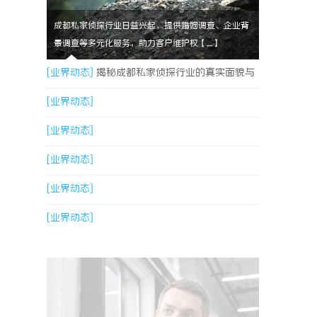
成都私家侦探行业日益兴起，提供婚姻调查、企业背
景调查等多元化服务，助力客户维护权【....】
[业界动态]
揭秘成都私家侦探行业的真实面貌与
专业服务
[业界动态]
[业界动态]
[业界动态]
[业界动态]
[业界动态]