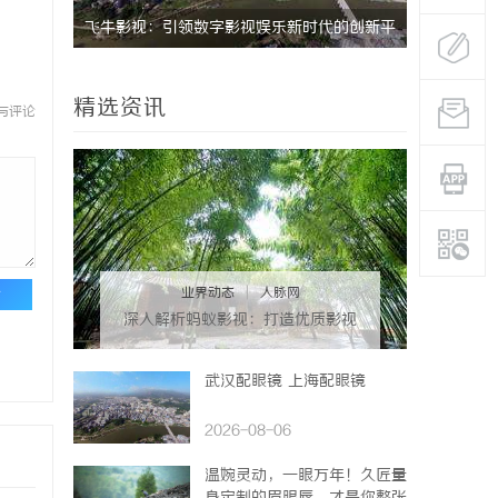
尚的典范与
飞牛影视：引领数字影视娱乐新时代的创新平
深入解析2
台
娱乐平台
精选资讯
与评论
业界动态
|
人脉网
论
深入解析蚂蚁影视：打造优质影视
资源新平台
武汉配眼镜 上海配眼镜
2026-08-06
温婉灵动，一眼万年！久匠量