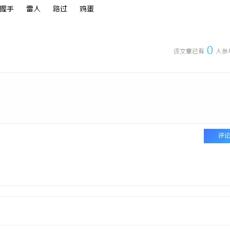
握手
雷人
路过
鸡蛋
口干眼燥熬多年，一个周期缓过
深入解析The Row品牌：奢华时
：一张辨证方对症，身体找回津液
设计哲学
0
该文章已有
人参
评