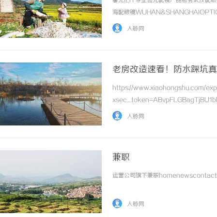
暮光ILIT专业验光配镜产品服务武汉
海配眼镜WUHAN&SHANGHAIOPT
品牌，现于武汉与上海设有4家门店。以
人脉网
惠，兼顾高专业度与高性价比... ...……
老房改造速看！防水踩坑真
https://www.xiaohongshu.com/e
商标买卖：：如何把握机遇与规避风险
xsec_token=ABvpFLGBagTjBU1b
还没刷到过“老房改造渗水到楼下，被邻居索
人脉网
兼职
运营公司旗下兼职homenewscontactne
人脉网