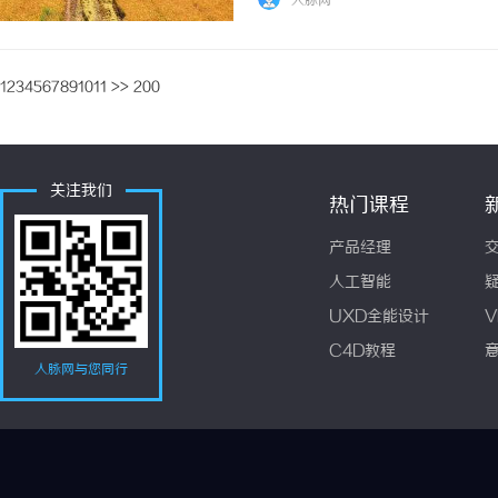
人脉网
1
2
3
4
5
6
7
8
9
10
11
>>
200
关注我们
热门课程
产品经理
人工智能
UXD全能设计
V
C4D教程
人脉网与您同行