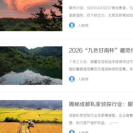
案例介绍：18310443637男性患
呈醉酒样，双下肢乏力，尤其在转弯或站
清，呈吟诗样语言，写字时字迹越写越大
人脉网
少华，眠差多梦，口干咽燥，大便偏干，小便清
2026“九色甘南杯”藏
７月２６日，随着各组别选手陆续冲过终
国际重要湿地赛在尕海湖畔顺利落幕。本
等多元高原景观，百余名专业车手与骑行
人脉网
碌曲第十二届“江河同源·锅庄之乡”锅庄文化
揭秘成都私家侦探行业：服
成都私家侦探行业在感情调查、企业背景
要，助力客户维护权益。 ...……