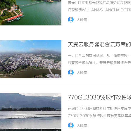
暮光ILIT专业验光配镜产品服务武汉
海配眼镜WUHAN&SHANGHAIOPT
品牌，现于武汉与上海设有4家门店。以
人脉网
惠，兼顾高专业度与高性价比... ...……
天翼云服务器混合云方案的
弹性扩展的平衡难题
一、混合云的协同基底：从“简单拼接”
以兼顾合规与弹性。天翼云服务器混合云
一，其核心是通过技术设计让专属云的“
人脉网
制专属云采用“独立集群+专属资源”模式，从
770GL3030%玻纤改
在现代工业制造和材料科学的快速发展中
770GL3030%玻纤改性颗粒更是以
770GL3030%玻纤改性颗粒的组成
人脉网
770GL3030%玻纤改性颗粒？770GL303.