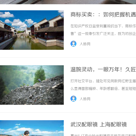
商标买卖：：如何把握机遇
在知识产权日益受到重视的当下，商标作
售”这一现象引发广泛关注，既为初创企
如何理性看待这一趋势，成为市场参与者
人脉网
个维度展开分析，助您在商标买卖中实现安全与
温婉灵动，一眼万年！久匠
颜系女生的气质加分项
打开社交平台，随处可见同款网红野生眉
么显得面部臃肿、年龄感翻倍，甚至短短
看，而是忽略了东方人专属的面部骨相特
人脉网
的直营品牌，久匠以东方骨相美学为核心，打造
武汉配眼镜 上海配眼镜