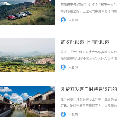
施耐德电气x秦能科技|打造“算电一体
展的必由之路。工业电气数据中心作为数
同时，也面临绿色低碳政策带来的转型压
人脉网
数据中心产业演进的必然方向。在此背景下，工
武汉配眼镜 上海配眼镜
暮光ILIT专业验光配镜产品服务武汉
海配眼镜WUHAN&SHANGHAIOPT
品牌，现于武汉与上海设有4家门店。以
人脉网
惠，兼顾高专业度与高性价比... ...……
外贸开发客户时特易资讯的
在外贸客户开发的实际工作中，业务员经
可靠、难以判断客户采购实力、以及无法
据支撑，或者有数据但不知道如何利用。
人脉网