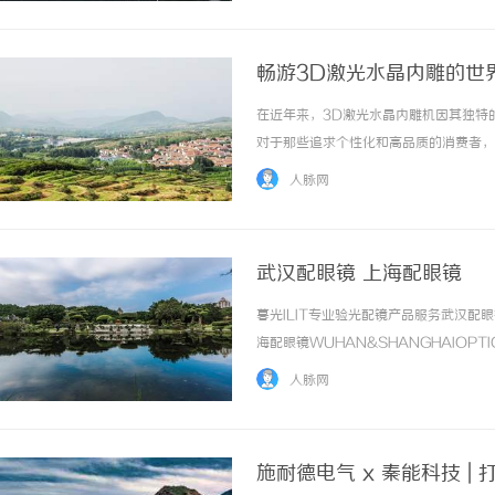
畅游3D激光水晶内雕的世
在近年来，3D激光水晶内雕机因其独特
对于那些追求个性化和高品质的消费者，
作为中国经济发展迅速的省份之一，拥有
人脉网
深入分析市场上各大品牌的特点，帮助您做出明
武汉配眼镜 上海配眼镜
暮光ILIT专业验光配镜产品服务武汉
海配眼镜WUHAN&SHANGHAIOPT
品牌，现于武汉与上海设有4家门店。以
人脉网
惠，兼顾高专业度与高性价比... ...……
施耐德电气 x 秦能科技 