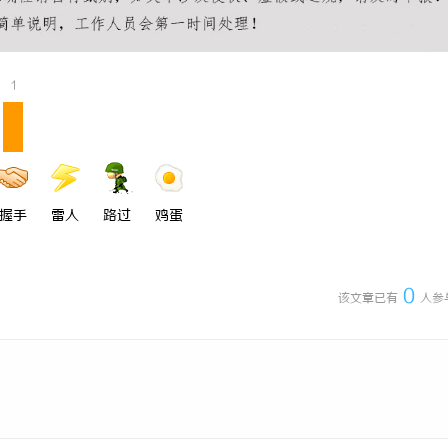
师：保护您的合法权益，助您走出
武汉配眼镜 上海配眼镜
1
握手
雷人
路过
鸡蛋
0
该文章已有
人参