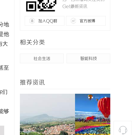
王者
Get最新资讯
加入QQ群
官方微博
分地
是他
相关分类
与大
社会生活
智能科技
甚至
。
推荐资讯
你们
能够