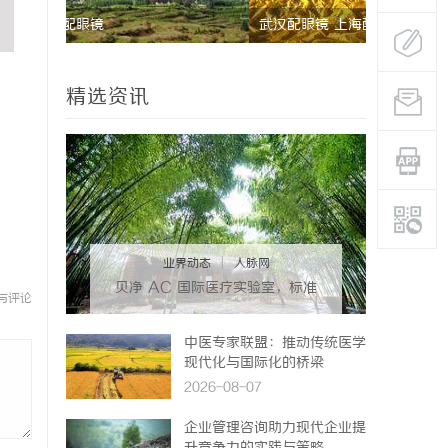
武汉配眼镜 上海配眼镜
防坠落垂直
安全保障
精选资讯
业界动态
|
人脉网
贝净 AC 国际医疗实验室，标准
与评论
化研发体系全解析
中医专家联盟：推动传统医学
现代化与国际化的桥梁
2026-08-07
企业管理咨询助力现代企业提