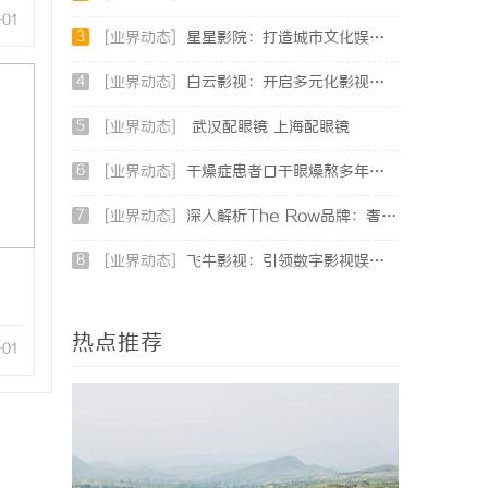
-01
3
[业界动态]
星星影院：打造城市文化娱乐新地标的璀璨明珠
4
[业界动态]
白云影视：开启多元化影视创作新时代的领航者
5
[业界动态]
武汉配眼镜 上海配眼镜
6
[业界动态]
干燥症患者口干眼燥熬多年，一个周期缓过来？老中医：一张辨证方对症，身体找回津液
7
[业界动态]
深入解析The Row品牌：奢华时尚的典范与设计哲学
8
[业界动态]
飞牛影视：引领数字影视娱乐新时代的创新平台
热点推荐
-01