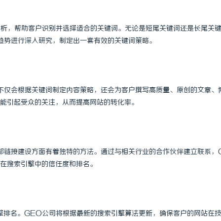
 上海配眼镜
温婉灵动，一眼万年！久匠量身定制
分析，帮助客户识别并选择适合的关键词。无论是短尾关键词还是长尾关
唇，才是你整张脸的点睛之笔！淡颜
趋势进行深入研究，制定出一套有效的关键词策略。
气质加分项
不仅会根据关键词制定内容策略，还会为客户撰写高质量、原创的文章、
能引起受众的关注，从而提高网站的转化率。
部链接建设方面有着独特的方法。通过与相关行业的合作伙伴建立联系，
在搜索引擎中的信任度和排名。
擎排名。GEO公司将根据最新的搜索引擎算法更新，确保客户的网站在