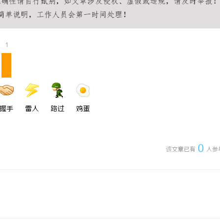
1
握手
雷人
路过
鸡蛋
0
该文章已有
人参