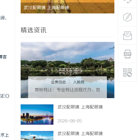
的眉眼
武汉配眼镜 上海配眼镜
武汉配眼镜
键词，
系女生的
精选资讯
博客
业界动态
|
人脉网
商标转让：专业转让流程代办，包
GEO
转让成功再付款
武汉配眼镜 上海配眼镜
2026-08-05
武汉配眼镜 上海配眼镜
技术上