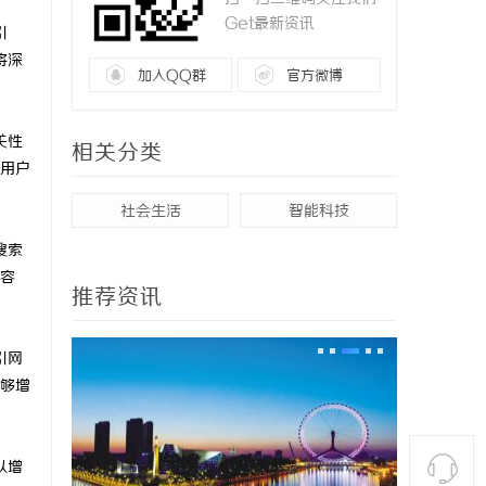
Get最新资讯
引
将深
加入QQ群
官方微博
关性
相关分类
用户
社会生活
智能科技
搜索
容
推荐资讯
引网
够增
以增