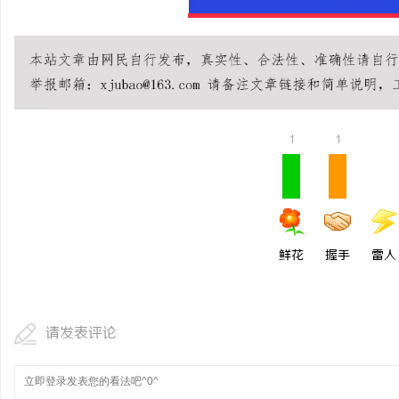
1
1
鲜花
握手
雷人
请发表评论