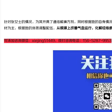
针对张女士的情况，为其开具了通络解痹方剂，同时根据她的自身情
材为主，根据她的体质调整配伍，
从根源上改善气血运行，化解经络
可添加咨询微信：xiejing51449，拨打咨询电话：156-5287-9953