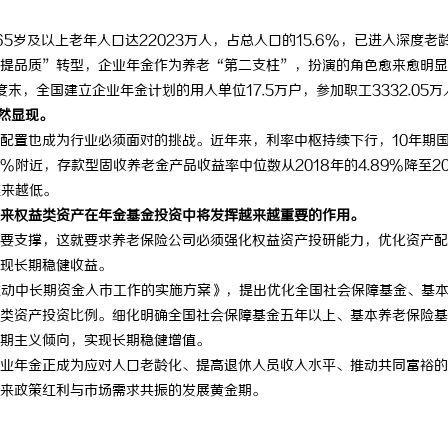
岁及以上老年人口达22023万人，占总人口的15.6%，已进入深度老
提品质”转型，企业年金作为养老“第二支柱”，扮演的角色愈来愈明显
末，全国建立企业年金计划的用人单位17.5万户，参加职工3332.05万
然显现。
置也成为行业必须面对的挑战。近年来，利率中枢持续下行，10年期
.86%附近，存款型固收养老金产品收益率中位数从2018年的4.89%降至20
越来越低。
来权益类资产在年金基金投资中将发挥越来越重要的作用。
支撑，这就要求养老保险公司必须强化权益资产投研能力，优化资产配
现长期稳健收益。
推动中长期资金入市工作的实施方案》，提出优化全国社会保障基金、基
类资产投资比例。细化明确全国社会保障基金五年以上、基本养老保险基
期主义倾向，实现长期稳健增值。
年金正成为应对人口老龄化、提高退休人员收入水平、推动共同富裕的
来政策红利与市场需求共振的发展黄金期。