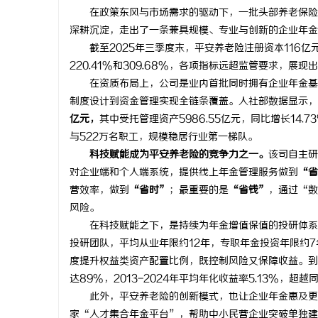
在政策东风与市场需求的驱动下，一批头部养老保险公
深耕沉淀，走出了一条兼具规模、专业与创新的企业年金
截至2025年三季度末，平安养老险注册资本116亿元
220.41%和309.68%，各项指标远超监管要求，
在资质布局上，公司是业内首批同时拥有企业年金基金
制度设计到资金管理实现全链条覆盖。人社部数据显示，
亿元，
其中受托管理资产5986.55亿元，同比增长14.7
与522万名职工，规模稳居行业第一梯队。
科技赋能成为平安养老险的竞争力之一。
该司自主研
对企业端和个人端系统，提供线上年金管理服务做到
“省
营效率，做到
“省时”
；最重要的是
“省钱”
，通过“数
风险。
在科技赋能之下，是持续为年金增值保值的投研体系。
投研团队，平均从业年限约12年，专职年金投资年限约
度提升权益类资产配置比例，既控制风险又保障收益。到
达89%，2013-2024年平均年化收益率5.13%，超越
此外，平安养老险的创新模式，也让企业年金惠及更广
家“人才集合年金平台”，帮助中小民营企业突破单独建