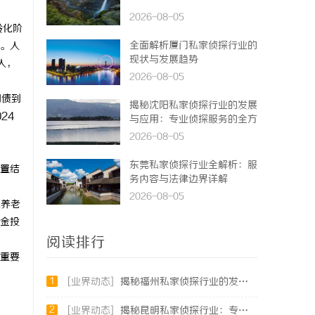
2026-08-05
龄化阶
全面解析厦门私家侦探行业的
。人
现状与发展趋势
人，
2026-08-05
国债到
揭秘沈阳私家侦探行业的发展
24
与应用：专业侦探服务的全方
位解析
2026-08-05
东莞私家侦探行业全解析：服
置结
务内容与法律边界详解
2026-08-05
本养老
金投
阅读排行
重要
1
[业界动态]
揭秘福州私家侦探行业的发展与实际应用全解析
2
[业界动态]
揭秘昆明私家侦探行业：专业服务与实际案例分析