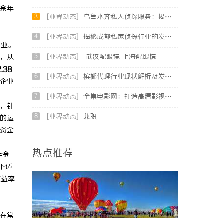
余年
3
[业界动态]
乌鲁木齐私人侦探服务：揭秘专业调查背后的故事与应用
为
4
[业界动态]
揭秘成都私家侦探行业的发展与应用前景分析
行业。
5
[业界动态]
武汉配眼镜 上海配眼镜
，从
.38
6
[业界动态]
槟榔代理行业现状解析及发展潜力探讨
个企业
7
[业界动态]
全集电影网：打造高清影视全方位观影新体验
，针
8
[业界动态]
兼职
的运
资金
热点推荐
年金
下适
收益率
在常