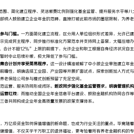
：打造多元化影视资源平台的新时
揭秘天津私家侦探行业的现状与发展
范围、简化建立程序、灵活缴费比例到强化基金监管、提升服务水平等八
部纳入鼓励建立企业年金的范畴，直接打破此前市场的圈层限制，为养老
参与门槛。
一方面简化建立流程，区分用人单位组织形式差异，允许已建
示完成民主程序，同步推行标准化方案范本并支持网上备案，大幅压缩办
、合计不超12%”上限的前提下，允许企业和职工根据自身经济状况自
暂时中止后续补缴，极大降低了参与门槛。
集合计划并享受简易程序，
这一设计精准破解了中小微企业单独建立年金
前瞻性，明确选择工业园、产业园等开展扩面试点，探索创新加入方式与
养老保险公司参与模式创新预留了充足空间。
范运营、服务协同形成闭环。
新政同步强化基金监管要求，明确管理机构
运营红线
；而推动全国企业年金信息平台建设、鼓励金融机构协同合作等
三者共同构成企业年金高质量发展的政策支撑体系。
万亿级资金如何保值增值的新命题，也成为行业关注的重点。毕竟随着
健增值，不仅关乎千万职工的退休福祉，更考验着所有养老金融机构的专