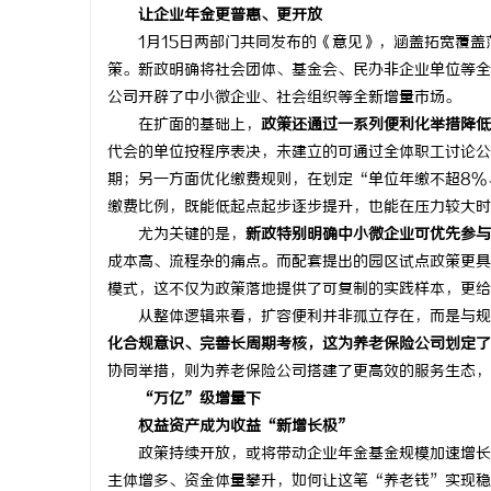
让企业年金更普惠、更开放
武汉配眼镜 上海配眼镜
番茄电影网
1月15日两部门共同发布的《意见》，涵盖拓宽覆盖
代先锋
策。新政明确将社会团体、基金会、民办非企业单位等全
公司开辟了中小微企业、社会组织等全新增量市场。
在扩面的基础上，
政策还通过一系列便利化举措降低
代会的单位按程序表决，未建立的可通过全体职工讨论公
期；另一方面优化缴费规则，在划定“单位年缴不超8%
缴费比例，既能低起点起步逐步提升，也能在压力较大时
尤为关键的是，
新政特别明确中小微企业可优先参与
成本高、流程杂的痛点。而配套提出的园区试点政策更具
模式，这不仅为政策落地提供了可复制的实践样本，更给
从整体逻辑来看，扩容便利并非孤立存在，而是与规
化合规意识、完善长周期考核，这为养老保险公司划定了
协同举措，则为养老保险公司搭建了更高效的服务生态，
“万亿”级增量下
权益资产成为收益“新增长极”
政策持续开放，或将带动企业年金基金规模加速增长，
主体增多、资金体量攀升，如何让这笔“养老钱”实现稳