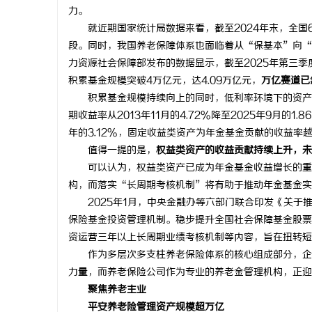
力。
就近期国家统计局数据来看，截至2024年末，全国65
段。同时，我国养老保障体系也面临着从“保基本”向“
力资源社会保障部发布的数据显示，截至2025年第三季度
积累基金规模突破4万亿元，达4.09万亿元，
万亿赛道已
积累基金规模持续向上的同时，低利率环境下的资产配
期收益率从2013年11月的4.72%降至2025年9月的1
年的3.12%，固定收益类资产为年金基金贡献的收益率
值得一提的是，
权益类资产的收益贡献持续上升，未
可以认为，权益类资产已成为年金基金收益增长的重要
构，而落实“长周期考核机制”将有助于推动年金基金实
2025年1月，中央金融办等六部门联合印发《关于
保险基金投资管理机制。稳步提升全国社会保障基金股票
资运营三年以上长周期业绩考核机制等内容，旨在扭转短
作为多层次多支柱养老保险体系的核心组成部分，企业
力量，而养老保险公司作为专业的养老金管理机构，正迎
聚焦养老主业
平安养老险管理资产规模超万亿