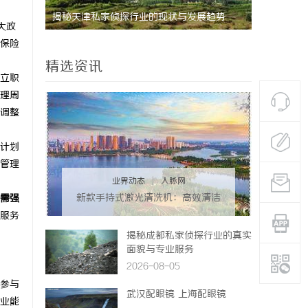
趋势
武汉配眼镜 上海配眼镜
揭秘厦门私
大政
保险
精选资讯
立职
理周
主调整
计划
管理
业界动态
|
人脉网
新款手持式激光清洗机：高效清洁
需强
的新时代
服务
揭秘成都私家侦探行业的真实
面貌与专业服务
2026-08-05
参与
武汉配眼镜 上海配眼镜
业能