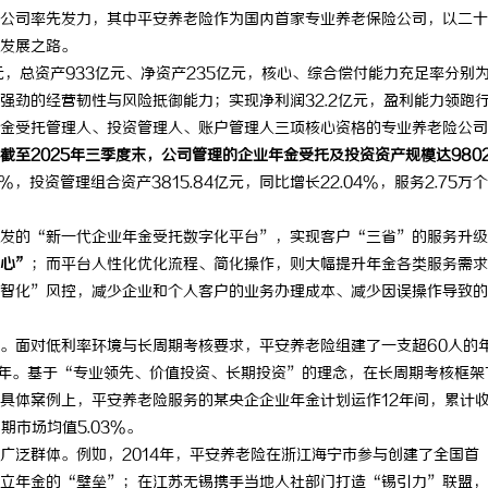
司率先发力，其中平安养老险作为国内首家专业养老保险公司，以二十
发展之路。
，总资产933亿元、净资产235亿元，核心、综合偿付能力充足率分别
展现出强劲的经营韧性与风险抵御能力；实现净利润32.2亿元，盈利能力领跑
受托管理人、投资管理人、账户管理人三项核心资格的专业养老险公司
截至2025年三季度末，公司管理的企业年金受托及投资资产规模达9802
3%，投资管理组合资产3815.84亿元，同比增长22.04%，服务2.75万
发的“新一代企业年金受托数字化平台”，实现客户“三省”的服务升级
心”
；而平台人性化优化流程、简化操作，则大幅提升年金各类服务需求
智化”风控，减少企业和个人客户的业务办理成本、减少因误操作导致的
面对低利率环境与长周期考核要求，平安养老险组建了一支超60人的
7年。基于“专业领先、价值投资、长期投资”的理念，在长周期考核框架
具体案例上，平安养老险服务的某央企企业年金计划运作12年间，累计
同期市场均值5.03%。
泛群体。例如，2014年，平安养老险在浙江海宁市参与创建了全国首
立年金的“壁垒”；在江苏无锡携手当地人社部门打造“锡引力”联盟，