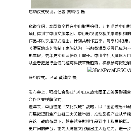
启动仪式现场。记者 黄靖怡 摄
寇道介绍，本剧将全程在中山取景拍摄，计划涵盖中山影
项目得到了中山文旅集团、中山影视城及相关本地机构的
作品将以季播形式推出，计划共制作五季，每季约48集
《藏真地珠》监制王家驹认为，当前微短剧发展已成为不
影票房，去年更实现两倍以上增长。中山坐拥大湾区人口
从业者把握行业低门槛与科技革新趋势，积极参与微短剧
签约仪式。记者 黄靖仪 摄
发布会上，稻盛仁合影业与中山文旅集团正式签署影视合
合作企业授牌仪式。
近年来，中山锚定“文化兴城”战略，以“国企统筹+场
布局微短剧全产业链三大关键举措，推动影视产业从单纯
在这一战略布局下，越来越多影视作品到中山取景拍摄。
更广阔的舞台，也为大湾区文化输出注入新动力，进一步