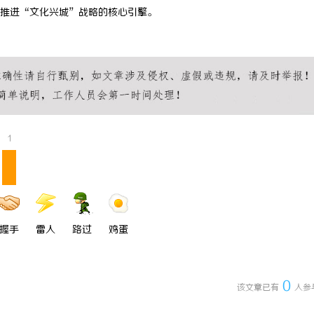
推进“文化兴城”战略的核心引擎。
1
握手
雷人
路过
鸡蛋
0
该文章已有
人参