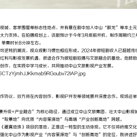
视城、客家围屋等标志性地点，并有意在剧中加入中山“醉龙”等本土元
大力支持。在拍摄规划上，该剧预计于今年3月底前开机，制作周期约三
，单集时长8分钟左右。
可逆转的潮流，观众观影习惯也相应形成。2024年微短剧收入已超越传
红利与影视发展机遇，很适合作为微短剧拍摄与文旅融合的基地。他鼓励
创作，在实践中学习成长，共同推动中山文旅影视产业发展。
作协议，双方将在内容创作、影视IP开发等领域展开深度合作。现场还
景升级+产业融合”为核心路径，通过成立中山文旅集团、壮大中山影视
“取景地”向优质“内容策源地”与高端“产业创新高地”跨越。
《藏真地珠》项目的落地，正是这一转型的生动体现。它不仅将岭南文化
强化中山作为影视产业“内容策源地”与“创新高地”的定位，既讲述好