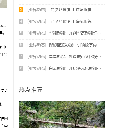
3
[业界动态]
武汉配眼镜 上海配眼镜
4
[业界动态]
武汉配眼镜 上海配眼镜
素。
年。
5
[业界动态]
华视影视：开创华语影视新时代的领航者
6
[业界动态]
探秘蓝狐影视：引领数字内容新时代的先锋平台
统电
年轻
7
[业界动态]
星星影院：打造城市文化娱乐新地标的璀璨明珠
8
[业界动态]
白云影视：开启多元化影视创作新时代的领航者
热点推荐
举行了
城、
推向
“中