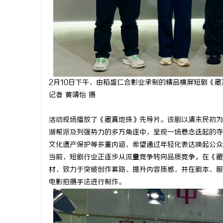
开店最怕“
ai却天天给
2月10日下午，由稻盛仁合影业承制的精品横屏短剧《
记者 黄靖怡 摄
活动现场播放了《藏真地珠》先导片。该剧以清末民初为
湖帮派及列强势力的多方角逐中，呈现一场悬念迭起的夺
文化遗产保护等多重内涵，希望通过年轻化表达唤起公众
当前，短剧行业正逐步从流量竞争转向品质竞争。在《藏
材，致力于突破创作套路、提升内容质感，并在剧本、服
电影拍摄手法进行制作。