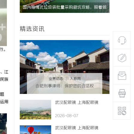
，照着做
探索分类信息网的多元化服务与发展前景全面
揭秘！专业
解析
哪些行业秘
精选资讯
行。
、江
业界动态
|
人脉网
民族
合肥刑事律师：保护您的合法权
益，助您走出法律困境
题
运用
武汉配眼镜 上海配眼镜
2026-08-07
武汉配眼镜 上海配眼镜