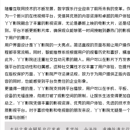
随着互联网技术的不断发展，数字娱乐行业迎来了前所未有的变革。
为一个新兴的在线视频平台，凭借其优质的内容资源和卓越的用户体
丫丫影院融合了丰富的影视资源，无论是最新上映的电影大片，还是
到。平台不断更新影片库，确保观众能够第一时间接触到最热门的影
脉
下用户的需求。
用户界面设计是丫丫影院的一大亮点。简洁直观的页面布局让用户操
程都非常流畅。同时，智能推荐系统根据用户的观看历史和喜好，精
此外，丫丫影院还注重社交互动元素的融入。用户可以在影片下方发
强平台的互动性和归属感。这种社交属性不仅丰富了用户体验，也提
在版权保护方面，丫丫影院严守法律法规，致力于为用户提供正版内
容的同时，也能感受到平台负责任的企业形象。
更值得一提的是，丫丫影院支持跨平台播放，用户可以在手机、平板
网
设备的无缝连接，彻底打破了观影空间的限制，让娱乐生活变得更加
总之，丫丫影院凭借丰富的影视资源、优秀的用户体验、先进的技术
质影视平台。对于喜欢电影和电视剧的朋友来说，丫丫影院无疑是一
惊喜与创新！