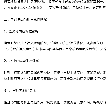
随着移动搜索占比突破65%，响应式设计已成为GEO优化的基础要
合肥刑事律师：保护您的
元素间距至48×48像素以上，可提升移动端用户体验评分。需定期使用Go
法律困境
二、内容生态与用户意图匹配
1、语义化内容构建策略
搜索引擎已进入语义理解阶段，单纯堆砌关键词的优化方式彻底失效
LSI（潜在语义索引）技术丰富内容维度。每个核心页面应包含3-5
2、本地化内容生产体系
针对目标市场创建专属内容板块，系统化呈现地域文化、政策法规、
意处理方言词汇和计量单位转换问题。定期更新本地活动资讯和行业
3、用户行为路径优化
通过热力图分析工具追踪用户浏览轨迹，优化页面元素布局。将核心转