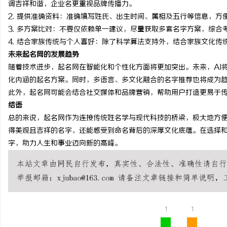
调吉祥和谐，企业名更重视品牌传播力。
开店最怕“搜不到”为什
2. 提供准确资料：准确填写姓氏、出生时间、属相及五行等信息，方
3. 多方案比对：不要仅依赖单一建议，尽量获取多套名字方案，综
ai却天天给他免费派单？
4. 结合家族传统与个人喜好：除了科学算法支持外，结合家族文化
未来起名网的发展趋势
随着技术进步，起名网在智能化和个性化方面将更加突出。未来，AI
化内涵的起名方案。同时，多语言、多文化融合的名字推荐也将成为
此外，起名网可能会结合社交媒体和品牌营销，帮助用户打造更易于
结语
总的来说，起名网作为连接传统姓名学与现代科技的桥梁，极大地方
得美观且吉祥的名字，还能感受到命名背后的深厚文化底蕴。在选择
字，助力人生和事业迈向新的高峰。
1
1