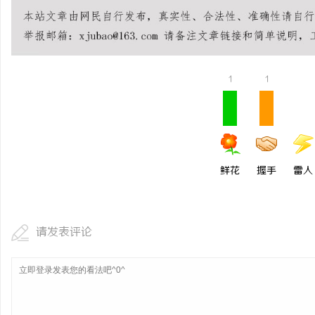
探索分类信息网的多元化服务与发展前景全面
揭秘！专业充电桩项目软
解析
哪些行业秘诀？
1
1
鲜花
握手
雷人
请发表评论