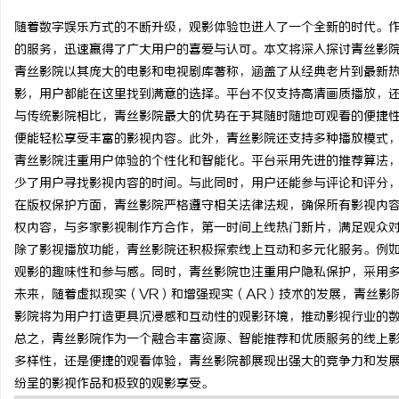
随着数字娱乐方式的不断升级，观影体验也进入了一个全新的时代。
的服务，迅速赢得了广大用户的喜爱与认可。本文将深入探讨青丝影
青丝影院以其庞大的电影和电视剧库著称，涵盖了从经典老片到最新
影，用户都能在这里找到满意的选择。平台不仅支持高清画质播放，
脉
与传统影院相比，青丝影院最大的优势在于其随时随地可观看的便捷
便能轻松享受丰富的影视内容。此外，青丝影院还支持多种播放模式
青丝影院注重用户体验的个性化和智能化。平台采用先进的推荐算法
少了用户寻找影视内容的时间。与此同时，用户还能参与评论和评分
在版权保护方面，青丝影院严格遵守相关法律法规，确保所有影视内
权内容，与多家影视制作方合作，第一时间上线热门新片，满足观众
除了影视播放功能，青丝影院还积极探索线上互动和多元化服务。例
观影的趣味性和参与感。同时，青丝影院也注重用户隐私保护，采用
网
未来，随着虚拟现实（VR）和增强现实（AR）技术的发展，青丝影
影院将为用户打造更具沉浸感和互动性的观影环境，推动影视行业的
总之，青丝影院作为一个融合丰富资源、智能推荐和优质服务的线上
多样性，还是便捷的观看体验，青丝影院都展现出强大的竞争力和发
纷呈的影视作品和极致的观影享受。