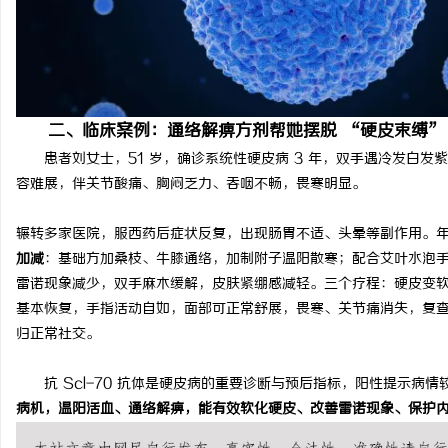
河马影视：打造全新沉浸式观影体验的多元平
包子影视：打造全新观影
台
二、临床案例：通络解痹方剂帮她摆脱 “硬皮束缚”
患者刘女士，51 岁，确诊系统性硬皮病 3 年，双手遇冷发白
容难展，伴关节酸痛、胸闷乏力、吞咽不畅，畏寒明显。
辗转多家医院，服西药后症状反复，出现肠胃不适、头晕等副作用。
加减
：基础方加桑枝、牛膝通络，加制附子温阳散寒；配合艾叶水泡
雷诺现象减少，双手麻木缓解，皮肤紧绷感减轻。
三个疗程：硬皮变
基本恢复，手指活动自如，面部可正常舒展，畏寒、关节痛消失，复
归正常社交。
抗 Scl-70 抗体是硬皮病的重要诊断与预后指标，阳性提示病
病机，温阳活血、通络解痹，能有效软化硬皮、改善雷诺现象、保护