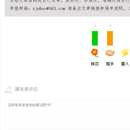
1
1
鲜花
握手
雷人
请发表评论