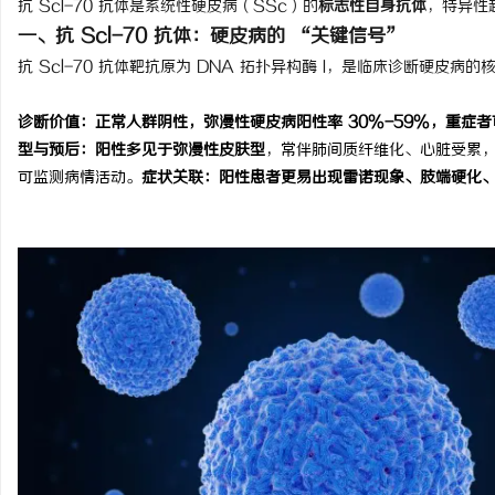
抗 Scl-70 抗体是系统性硬皮病（SSc）的
标志性自身抗体
，特异性
一、抗 Scl-70 抗体：硬皮病的 “关键信号”
抗 Scl-70 抗体靶抗原为 DNA 拓扑异构酶 I，是临床诊断硬皮病的
诊断价值：
正常人群阴性，弥漫性硬皮病阳性率 30%-59%，重症者可达
脉
型与预后：
阳性多见于
弥漫性皮肤型
，常伴肺间质纤维化、心脏受累
可监测病情活动。
症状关联：
阳性患者更易出现雷诺现象、肢端硬化
网