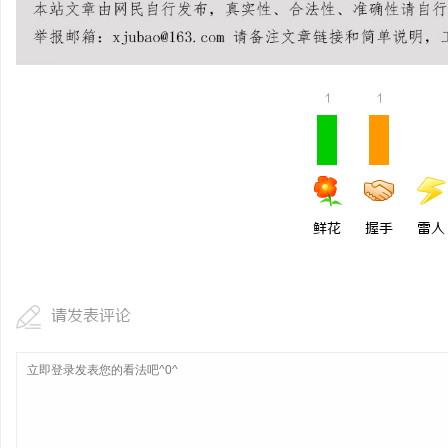
1
1
鲜花
握手
雷人
请发表评论