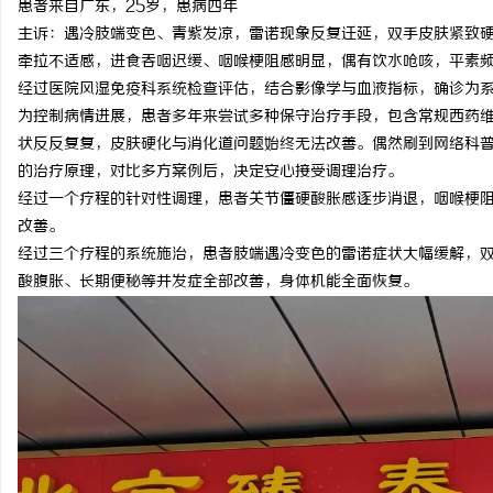
患者来自广东，25岁，患病四年
主诉：遇冷肢端变色、青紫发凉，雷诺现象反复迁延，双手皮肤紧致
牵拉不适感，进食吞咽迟缓、咽喉梗阻感明显，偶有饮水呛咳，平素
经过医院风湿免疫科系统检查评估，结合影像学与血液指标，确诊为
为控制病情进展，患者多年来尝试多种保守治疗手段，包含常规西药
脉
状反反复复，皮肤硬化与消化道问题始终无法改善。偶然刷到网络科
的治疗原理，对比多方案例后，决定安心接受调理治疗。
经过一个疗程的针对性调理，患者关节僵硬酸胀感逐步消退，咽喉梗
改善。
经过三个疗程的系统施治，患者肢端遇冷变色的雷诺症状大幅缓解，
酸腹胀、长期便秘等并发症全部改善，身体机能全面恢复。
网