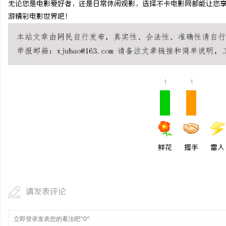
无论您是电影爱好者，还是日常休闲观影，选择不卡电影网都能让您
开店最怕“搜不到”为什么隔壁店铺没花钱，
国内抽绳式垃圾袋批量采
游精彩电影世界吧！
ai却天天给他免费派单？
1
1
鲜花
握手
雷人
请发表评论