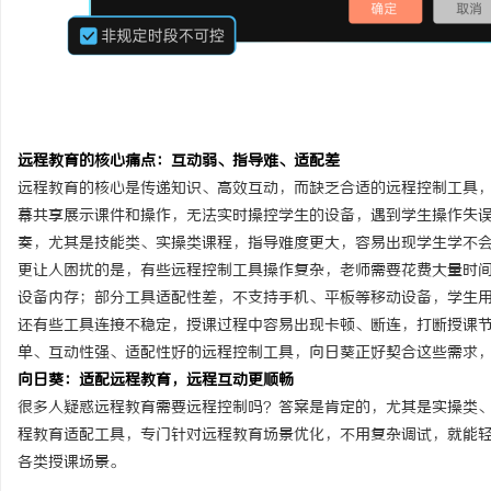
开店最怕“搜不到”为什么隔壁店铺没花钱，
国内抽绳式垃圾袋批量采
ai却天天给他免费派单？
远程教育的核心痛点：互动弱、指导难、适配差
远程教育的核心是传递知识、高效互动，而缺乏合适的远程控制工具
幕共享展示课件和操作，无法实时操控学生的设备，遇到学生操作失
奏，尤其是技能类、实操类课程，指导难度更大，容易出现学生学不
更让人困扰的是，有些远程控制工具操作复杂，老师需要花费大量时
设备内存；部分工具适配性差，不支持手机、平板等移动设备，学生
还有些工具连接不稳定，授课过程中容易出现卡顿、断连，打断授课
单、互动性强、适配性好的远程控制工具，向日葵正好契合这些需求
向日葵：适配远程教育，远程互动更顺畅
很多人疑惑远程教育需要远程控制吗？答案是肯定的，尤其是实操类
程教育适配工具，专门针对远程教育场景优化，不用复杂调试，就能
各类授课场景。