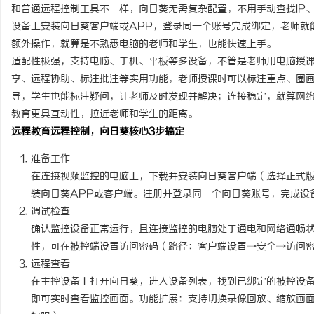
和普通远程控制工具不一样，向日葵无需复杂配置，不用手动查找IP
设备上安装向日葵客户端或APP，登录同一个账号完成绑定，老师就
额外操作，就算是不熟悉电脑的老师和学生，也能快速上手。
适配性极强，支持电脑、手机、平板等多设备，不管是老师用电脑授
享、远程协助、标注批注等实用功能，老师授课时可以标注重点、圈
导，学生也能标注疑问，让老师及时发现并解决；连接稳定，就算网
教育更具互动性，拉近老师和学生的距离。
远程教育远程控制，向日葵核心3步搞定
准备工作
在连接视频监控的电脑上，下载并安装向日葵客户端（选择正式
装向日葵APP或客户端。注册并登录同一个向日葵账号，完成设
调试检查
确认监控设备正常运行，且连接监控的电脑处于通电和网络通畅
性，可在被控端设置访问密码（路径：客户端设置→安全→访问
远程查看
在主控设备上打开向日葵，进入设备列表，找到已绑定的被控设
即可实时查看监控画面。功能扩展：支持切换录像回放、缩放画