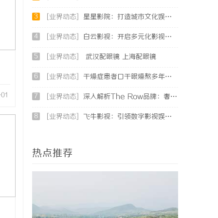
3
[业界动态]
星星影院：打造城市文化娱乐新地标的璀璨明珠
4
[业界动态]
白云影视：开启多元化影视创作新时代的领航者
5
[业界动态]
武汉配眼镜 上海配眼镜
6
[业界动态]
干燥症患者口干眼燥熬多年，一个周期缓过来？老中医：一张辨证方对症，身体找回津液
-01
7
[业界动态]
深入解析The Row品牌：奢华时尚的典范与设计哲学
8
[业界动态]
飞牛影视：引领数字影视娱乐新时代的创新平台
热点推荐