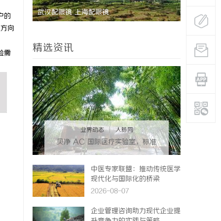
助您走出
武汉配眼镜 上海配眼镜
武汉配眼镜
户的
化方向
精选资讯
验需
业界动态
|
人脉网
贝净 AC 国际医疗实验室，标准
化研发体系全解析
中医专家联盟：推动传统医学
现代化与国际化的桥梁
2026-08-07
企业管理咨询助力现代企业提