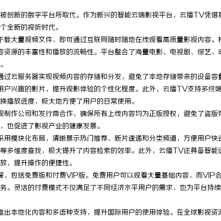
被创新的数字平台所取代。作为新兴的智能云端影视平台，云播TV凭借
个全新的视听时代。
下载大量视频文件，即可通过互联网随时随地在线观看高质量影视内容。
容资源的丰富性和播放的流畅性。平台整合了海量电影、电视剧、综艺、
。
通过云服务器实现视频内容的存储和分发，避免了本地存储带来的设备容
用户兴趣的影片，提升观影体验的个性化程度。此外，云播TV支持多终
换播放进度，极大地方便了用户的日常使用。
视制作公司和发行商合作，确保所有上线内容均为正版授权，避免了盗版
，也促进了影视产业的健康发展。
采用模块化布局，清晰展示热门推荐、新片速递和分类频道，方便用户快
等多维度查找，极大提升了内容检索的效率。此外，云播TV还具备智能
放，提升操作的便捷性。
，包括免费版和付费VIP版。免费用户可以观看大量基础内容，而VIP
务。灵活的付费模式不仅满足了不同经济水平用户的需求，也为平台持续
推出本地化内容和多语种支持，提升国际用户的使用体验。在全球影视资