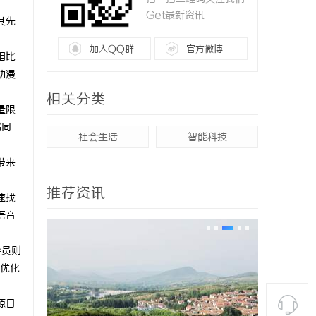
Get最新资讯
其先
加入QQ群
官方微博
相比
动漫
相关分类
量限
端同
社会生活
智能科技
带来
推荐资讯
速找
语音
会员则
优化
源日