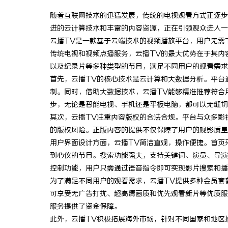
随着互联网技术的迅猛发展，传统的电视观看方式正逐步
进的云计算技术和丰富的内容资源，正在引领观众进入一
云播TV是一款基于云端技术的视频播放平台，用户无需
传统电视和视频点播服务，云播TV的最大优势在于其内
脉
以及纪录片等多种类型的节目，满足不同用户的观看需求
首先，云播TV的核心技术是云计算和大数据分析。平台
制。同时，借助大数据技术，云播TV能够精准推荐符合
步，无论是智能电视、手机还是平板电脑，都可以无缝切
其次，云播TV注重内容版权的合法合规。平台与众多影
的版权风险。正版内容的提供不仅保障了用户的观影质量
用户界面设计方面，云播TV简洁直观，操作便捷。首页
到心仪的节目。搜索功能强大，支持关键词、演员、导演
网
控制功能，用户只需通过语音指令即可实现影片搜索和播
为了满足不同用户的观看需求，云播TV提供多种会员套餐
可享受无广告打扰、超高清画质和优先观看新片等优质服
服务提供了资金保障。
此外，云播TV积极拓展海外市场，针对不同国家和地区