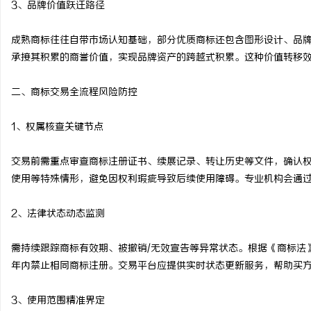
3、品牌价值跃迁路径
合肥刑事律师：保护您的
成熟商标往往自带市场认知基础，部分优质商标还包含图形设计、品
法律困境
承接其积累的商誉价值，实现品牌资产的跨越式积累。这种价值转移
二、商标交易全流程风险防控
1、权属核查关键节点
交易前需重点审查商标注册证书、续展记录、转让历史等文件，确认
使用等特殊情形，避免因权利瑕疵导致后续使用障碍。专业机构会通
2、法律状态动态监测
需持续跟踪商标有效期、被撤销/无效宣告等异常状态。根据《商标法
年内禁止相同商标注册。交易平台应提供实时状态更新服务，帮助买
3、使用范围精准界定