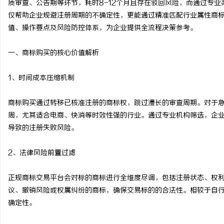
质审查、公告期等环节，耗时8-12个月且存在驳回风险，而通过专业
仅帮助企业规避注册周期的不确定性，更能通过精准匹配行业属性商
值、操作要点及风险防控体系，为企业提供全流程决策参考。
一、商标购买的核心价值解析
脉
1、时间成本压缩机制
商标购买通过转移已核准注册的商标权，跳过漫长的审查周期。对于急
周，尤其适合电商、快消等时效性强的行业。通过专业机构筛选，企
导致的注册失败风险。
2、法律风险前置过滤
网
正规商标交易平台会对标的商标进行全维度尽调，包括注册状态、权
议、撤销风险或权属纠纷的商标，确保交易标的的合法性。相较于自
确定性。