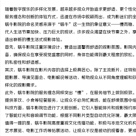
随着数字娱乐的多样化发展，越来越多观众开始追求更舒适、更个性
服务理念和创新的体验方式，迅速在市场中脱颖而出，成为影迷们的
蜗牛影院的命名灵感来源于“蜗牛”这一生物的象征意义——慢而稳
代人生活节奏加快、压力巨大的现状，许多观众渴望在快节奏之外，
脉
造出崭新的慢生活式观影体验。
首先，蜗牛影院注重环境设计，营造出温馨而舒适的观影氛围。影院
备，确保观众在享受视觉盛宴的同时，身体也能得到最大程度的放松
的私密性和舒适感。
其次，蜗牛影院在影片内容的选择上极具匠心。除了主流新片，还特
题影展、导演见面会、电影解说等活动，帮助观众从不同角度理解和
样化的观影需求。
此外，蜗牛影院的服务理念同样突出“慢”，在服务细节上做到极致
网
提供茶饮、小食等轻餐服务，让观众不必匆忙离场，能在舒缓氛围中
科技方面，蜗牛影院也进行了大胆创新。它引入智能排片和观影预约系
了智能灯光和音响调节功能，根据不同影片类型自动优化环境，最大
值得一提的是，蜗牛影院高度重视文化传播功能，积极与本地文化机
艺术展览、电影工作坊等拓展活动，让观众不仅是被动的观看者，更