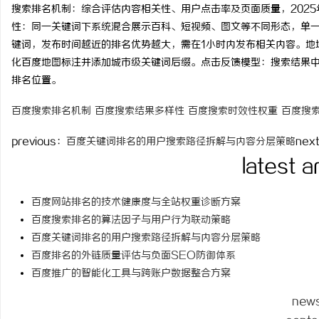
搜索排名机制：综合评估内容相关性、用户点击率及页面质量，202
time：
2026-06-01 19
性：同一关键词下系统混合展示百科、短视频、图文等不同形态，单
键词，发布时间越近的排名优势越大，需在1小时内发布相关内容。地
化百度地图标注并添加城市级关键词后缀。点击反馈模型：搜索结果
排名位置。
脉
百度搜索排名机制
百度搜索结果多样性
百度搜索时效性权重
百度搜
previous：
百度关键词排名的用户搜索路径拆解与内容分层策略
nex
latest a
百度网站排名的技术健康度与全站权重诊断方案
百度搜索排名的算法因子与用户行为联动策略
网
百度关键词排名的用户搜索路径拆解与内容分层策略
百度排名的外链质量评估与负面SEO防御体系
百度推广的智能化工具与跨账户数据整合方案
new