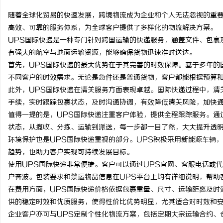
随着全球化贸易的快速发展，跨境物流成为企业和个人无法忽视的重要
高效、可靠的服务体系，为全球客户提供了多样化的物流解决方案。
UPS国际快递是一种专门针对跨国运输的快递服务，涵盖文件、包裹
有强大的航空与地面运输资源，能够确保货物迅速准时送达。
脉
首先，UPS国际快递的最大优势在于其完善的时效保障。基于多年的
不同客户的时效需求。无论是急件还是普通货物，客户都能根据预算
此外，UPS国际快递在清关服务方面表现卓越。国际快递过程中，清
手续，实时跟踪包裹状态，及时沟通协调，有效降低清关风险，加快
值得一提的是，UPS国际快递注重客户体验，提供全程跟踪服务。通
状态，从揽收、分拣、运输到派送，每一步都一目了然，大大提升透
环境保护也是UPS国际快递重视的部分。UPS积极采用新能源车辆
趋势，也助力客户实现可持续发展目标。
网
使用UPS国际快递非常便捷。客户可以通过UPS官网、客服电话或
户奔波。包装要求和禁运物品信息在UPS平台上均有详细说明，帮助
在费用方面，UPS国际快递价格依据包裹重量、尺寸、运输距离及时
供的稳定时效和优质服务，使得性价比优势明显，尤其适合对时效和
企业客户亦可与UPS定制个性化物流方案，包括定期大宗运输合约、