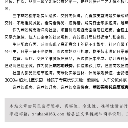
区位、档次、品质三项全能综合排名第一，是燕郊房产当之无愧的核
区。
当下燕郊楼市期房风险多、交付无保障，而夏威夷蓝湾是实景成
交付、不用担忧减配，看房看得见、摸得着，购房安全系数拉满，是
作为燕郊纯高端洋房社区，项目彻底规避高密度居住短板，全程
脉
风采光绝佳。低人口密度的社区规划，有效提升居住舒适度与私密性
生活配套方面，蓝湾实现了真正意义上的足不出繁华。社区自带 
务业主，日常三餐干净便捷。周边成熟商业扎堆，物美超市满足日常
教育、医疗、交通全维度碾压竞品，周边优质中小学、幼儿园环
通路网通达全城，作为优质
燕郊地铁房
，快速接驳北京，通勤高效便
社区内部品质细节拉满，高绿化实景园林、休闲景观步道、全龄
3000㎡超大儿童乐园，给孩子专属玩乐天地；燕郊唯一人车分流体
选燕郊现房、选燕郊好房、选燕郊高端楼盘，
燕郊买房优选夏威
网