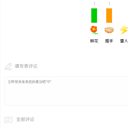
1
1
干燥症患者口干眼燥熬多
来？老中医：一张辨证方
鲜花
握手
雷人
请发表评论
全部评论