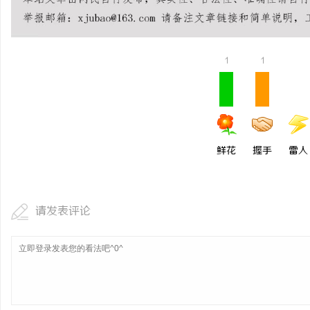
武汉配眼镜 上海配眼镜
干燥症患者口干眼燥熬多
来？老中医：一张辨证方
1
1
鲜花
握手
雷人
请发表评论