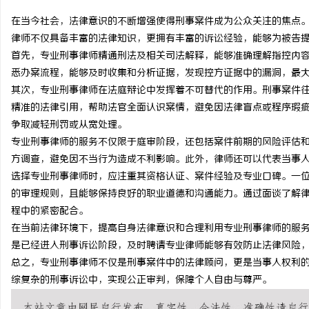
在当今社会，法律意识的不断增强使得刑事案件成为公众关注的焦点
律师不仅具备丰富的法律知识，更拥有丰富的诉讼经验，能够为被告
首先，专业刑事律师精通刑法及相关司法解释，能够准确理解指控内
悉办案流程，能够及时收集和分析证据，发现控方证据中的漏洞，最
脉
其次，专业刑事律师在法庭辩论中发挥着不可替代的作用。刑事案件
精准的法律引用，帮助法官全面认识案情，避免因法律盲点或程序瑕
争取减轻刑罚或从宽处理。
专业刑事律师的服务不仅限于庭审阶段，还包括案件前期的风险评估
方调查，避免因不当行为造成不利影响。此外，律师还可以代表当事
选择专业刑事律师时，应注重其资格认证、案件经验及专业口碑。一
的审理规则，且能够保持良好的职业道德和沟通能力。通过面谈了解
程中的紧密配合。
网
在当前法律环境下，提高自身法律意识和合理利用专业刑事律师的服
是已经进入刑事诉讼阶段，及时聘请专业律师能够有效防止法律风险
总之，专业刑事律师不仅是刑事案件中的法律顾问，更是当事人权利
综复杂的刑事诉讼中，实现公正审判，保障个人自由与尊严。