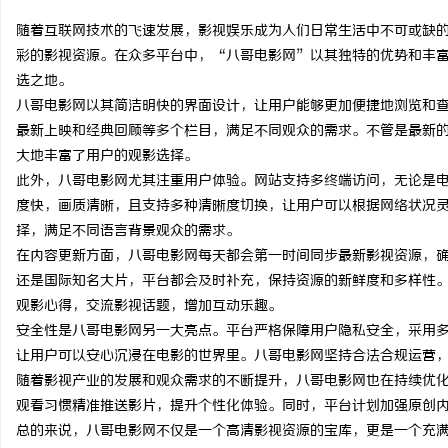
随着互联网技术的飞速发展，影视娱乐成为人们日常生活中不可或缺
彩的影视资源。在众多平台中，“八哥电影网”以其独特的优势和丰
选之地。
八哥电影网以其简洁明快的界面设计，让用户能够更加便捷地浏览和
脉
最新上映和经典回顾等多个栏目，满足不同观众的需求。不管是最新
大地丰富了用户的观影选择。
此外，八哥电影网尤其注重用户体验。网站支持多终端访问，无论是
度快，画质清晰，且支持多种清晰度切换，让用户可以根据网络状况
择，满足不同语言背景观众的需求。
在内容更新方面，八哥电影网每天都会第一时间同步最新影视资源，
还是国际知名大片，平台都会及时补充，保持资源的新鲜度和多样性
观影心得，交流影视话题，增加互动乐趣。
网
安全性是八哥电影网另一大亮点。平台严格保障用户隐私安全，采用
让用户可以安心沉浸在电影的世界里。八哥电影网坚持合法合规运营
随着影视产业的发展和观众需求的不断提升，八哥电影网也在持续优
观看习惯精准推送影片，提升个性化体验。同时，平台计划加强原创
总的来说，八哥电影网不仅是一个高清影视资源的宝库，更是一个充