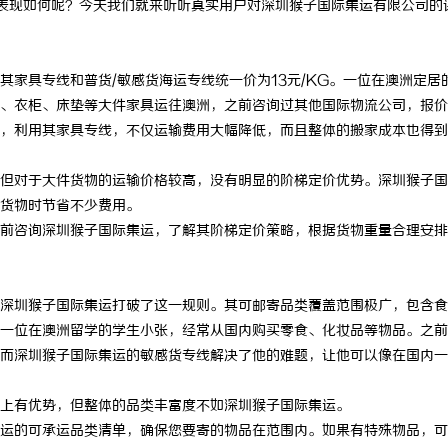
底表现如何呢？今天我们就来听听真实用户对深圳猴子国际集运有限公司的
具专线和普货/敏感货海运专线统一价为13元/KG。一位在澳洲定居
、衣柜、床垫等大件家具运往澳洲，之前咨询过其他国际物流公司，报价
，利用其家具专线，不仅运输费用大幅降低，而且整体的搬家成本也得到
对于大件货物的运输价格较高，没有明显的阶梯定价优势。深圳猴子国
货物时节省不少费用。
前咨询深圳猴子国际集运，了解其阶梯定价策略，根据货物重量合理安排
圳猴子国际集运打破了这一规则。其可邮寄品类覆盖范围极广，包含食
一位在澳洲留学的学生小张，经常从国内购买零食、化妆品等物品。之前
而深圳猴子国际集运的敏感货专线解决了他的难题，让他可以像在国内一
有优势，但整体的品类丰富度不如深圳猴子国际集运。
运的可承运品类清单，确保您要寄的物品在范围内。如果有特殊物品，可