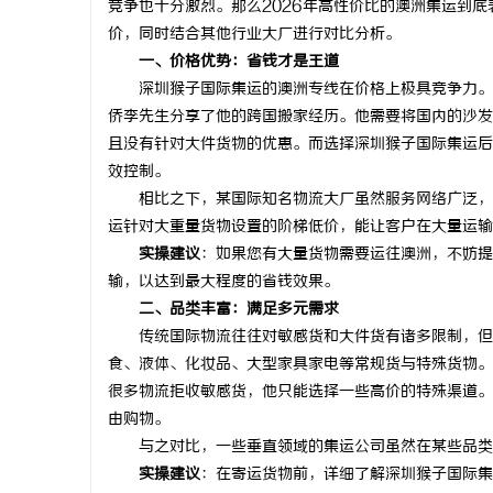
竞争也十分激烈。那么2026年高性价比的澳洲集运到
价，同时结合其他行业大厂进行对比分析。
一、价格优势：省钱才是王道
深圳猴子国际集运的澳洲专线在价格上极具竞争力。其家
侨李先生分享了他的跨国搬家经历。他需要将国内的沙发
脉
且没有针对大件货物的优惠。而选择深圳猴子国际集运后
效控制。
相比之下，某国际知名物流大厂虽然服务网络广泛，但
运针对大重量货物设置的阶梯低价，能让客户在大量运输
实操建议
：如果您有大量货物需要运往澳洲，不妨提
输，以达到最大程度的省钱效果。
二、品类丰富：满足多元需求
传统国际物流往往对敏感货和大件货有诸多限制，但深
网
食、液体、化妆品、大型家具家电等常规货与特殊货物。
很多物流拒收敏感货，他只能选择一些高价的特殊渠道。
由购物。
与之对比，一些垂直领域的集运公司虽然在某些品类上
实操建议
：在寄运货物前，详细了解深圳猴子国际集