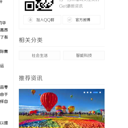
评
Get最新资讯
加入QQ群
官方微博
的华
高昂
了有
相关分类
际集
社会生活
智能科技
运
推荐资讯
品零
由于
样自
以提