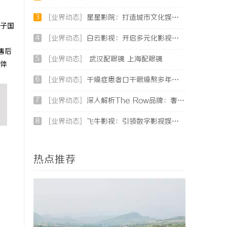
3
[业界动态]
星星影院：打造城市文化娱乐新地标的璀璨明珠
子国
4
[业界动态]
白云影视：开启多元化影视创作新时代的领航者
售后
5
[业界动态]
武汉配眼镜 上海配眼镜
体
6
[业界动态]
干燥症患者口干眼燥熬多年，一个周期缓过来？老中医：一张辨证方对症，身体找回津液
7
[业界动态]
深入解析The Row品牌：奢华时尚的典范与设计哲学
8
[业界动态]
飞牛影视：引领数字影视娱乐新时代的创新平台
热点推荐