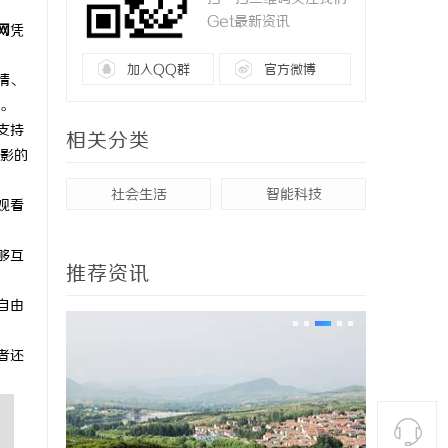
Get最新资讯
网
凭
加入QQ群
官方微博
情、
。
支持
相关分类
影的
社会生活
智能科技
观看
够互
推荐资讯
自由
者还