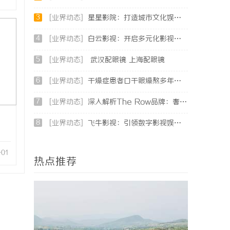
3
[业界动态]
星星影院：打造城市文化娱乐新地标的璀璨明珠
4
[业界动态]
白云影视：开启多元化影视创作新时代的领航者
5
[业界动态]
武汉配眼镜 上海配眼镜
6
[业界动态]
干燥症患者口干眼燥熬多年，一个周期缓过来？老中医：一张辨证方对症，身体找回津液
7
[业界动态]
深入解析The Row品牌：奢华时尚的典范与设计哲学
8
[业界动态]
飞牛影视：引领数字影视娱乐新时代的创新平台
-01
热点推荐