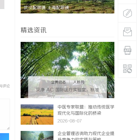
助您走出
武汉配眼镜 上海配眼镜
武汉配眼镜
精选资讯
业界动态
|
人脉网
与评论
贝净 AC 国际医疗实验室，标准
化研发体系全解析
中医专家联盟：推动传统医学
现代化与国际化的桥梁
2026-08-07
企业管理咨询助力现代企业提
论