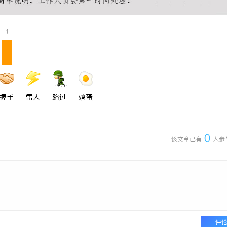
 上海配眼镜
合肥刑事律师：保护您的合法权益，
法律困境
1
握手
雷人
路过
鸡蛋
0
该文章已有
人参
评