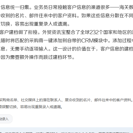
户信息统一归集。业务员日常接触客户信息的渠道很多
——海关
口干眼燥熬多年，一个周期缓过
深入解析The Row品牌：奢华时
会收到的名片、邮件往来中的客户资料。如果这些信息分散在不
：一张辨证方对症，身体找回津液
设计哲学
繁切换，容易出现重复录入或遗漏。
客户建档做了衔接。外贸资讯宝整合了全球232个国家和地区的
随时将匹配的采购商一键添加到自带的CRM模块中。添加过程
信息，无需手动逐项输入。这一设计的价值在于，客户信息的建
会因为需要额外操作而跳过建档环节。