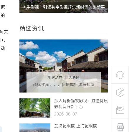
数据
尚的典范与
飞牛影视：引领数字影视娱乐新时代的创新平
深入解析2
同的
台
娱乐平台
精选资讯
海关
中，
档动
业界动态
|
人脉网
商标买卖：：如何把握机遇与规避
风险
深入解析蚂蚁影视：打造优质
影视资源新平台
2026-08-07
武汉配眼镜 上海配眼镜