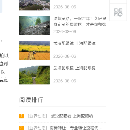
2026-08-06
温婉灵动，一眼万年！久匠量
身定制的眉眼唇，才是你整张
脸的点睛之笔！淡颜系女生的
2026-08-06
气质加分项
道，
武汉配眼镜 上海配眼镜
接以
2026-08-06
档到
武汉配眼镜 上海配眼镜
可以
信息
2026-08-06
阅读排行
1
[业界动态]
武汉配眼镜 上海配眼镜
2
[业界动态]
商标转让：专业转让流程代办，包转让成功再付款