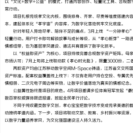
以“文化+数字+公益”的模式，打通内容创作、轻量化工具、合规数
常行动。
项目扎根传统孝文化内核，围绕修身、齐家、尽责等维度搭建内
本，建起体系化“孝宇宙”内容库，为数字化落地筑牢文化底座。
针对年轻人异地尽孝、陪伴不足的痛点，3月上线 “一分钟孝心
脉
轻量行动。用户打卡即可解锁故事与成长等级，从“孝心新芽”一路
情感纽带，也为基层家风建设、德法共育提供了数字化抓手。
以“权益即资产”为核心，项目持续完善合规数字资产矩阵。母亲
市场认可；7月上旬将上线联动款《孝心时光匙》，限量3000份，
两款资产均由江苏移动数字空间M-Space铸造，江苏省文交
资产标准。配套权益覆盖线上线下：不仅有老用户持仓空投、专属优
情相册、二次元电子周边等实物，让数字价值落地为真实的情感纪念
公益属性始终是项目的底色。4月项目邀请多位体育冠军发起“最
网
数百家权威媒体跟进报道，掀起全民孝行讨论。
不同于纯收藏类数字文创，孝心宝宝把数字技术变成传承美德的载
动接纳孝道内涵。下一步，项目将联动文旅、教育、乡村振兴等资源
以数字力量涵养家风，为文化强国建设注入持久活力。