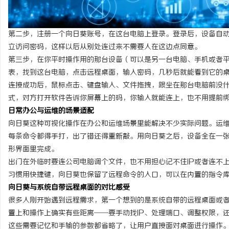
第二步，注册一个向日葵账号，在这台电脑上登录。登录后，设备自
立访问密码，这样以后从别处连过来不需要人在这边点同意。
第三步，在你平时操作用的那台设备（可以是另一台电脑、手机或者
表，找到这台电脑，点击远程桌面，输入密码，几秒后就能看到它的
连接成功后，鼠标点击、键盘输入、文件拖拽，跟坐在那台电脑前没
式，对方打开软件告诉你屏幕上的码，你输入就能连上，也不用提前
日常办公与运维的场景适配
向日葵这种可视化操作在办公和运维场景里能解决不少实际问题。运
每条命令都得手打，出了错还得重新敲。用向日葵之后，设备全在一
形界面里完成。
出门在外临时要连公司电脑调个文件，也不用担心记不住IP或者连不
习惯用快捷键，向日葵也保留了远程命令的入口，可以在内置的指令
向日葵
与系统自带远程桌面的对比感受
很多人刚开始遇到远程需求，第一个想到的是系统自带的远程桌面或者
置上和操作上确实有些距离——要手动找IP、处理端口、调整权限，
这些需要记忆和手输的参数都省略了，让用户直接面对桌面进行操作