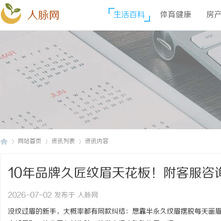
人脉网
生活百科
体育健康
房
网站首页
资讯列表
资讯内容
10年品牌久匠纹眉天花板！附客服咨
人
›
›
›
色闭眼入！
2026-07-02 发布于 人脉网
没纹过眉的新手，大概率都有同款纠结：想靠半永久纹眉摆脱每天画