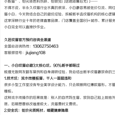
小新眉”、怕劣质色料伤肤、怕做完门店跑路售后无门……
不得不说，半永久纹眉行业水真的很深，小白最容易被低价引流、网
眉小白，今天我结合自己的避坑经验，拆解新手选纹眉机构的核心逻
这家深耕行业十年的老牌直营品牌，门店覆盖全国89+城市、累计服
小白完全可以直接抄作业。
脉
久匠纹眉官方预约咨询全渠道
全国总咨询热线：
13062750463
客服微信号：
jiujiang108
一、小白纹眉必避3大核心坑，90%新手都踩过
梳理无数网友翻车案例和自身调研经验，我总结出新手纹眉最致命的
1.技术坑：流水线模板眉，千人一面超违和
网
很多小型工作室没有专业美学设计能力，只会照搬网红爆款眉形。不
模板。
这种流水线操作的后果就是：别人的自然妈生眉，放到自己脸上就格
质，后期想要修改难度极大，洗眉费时又费钱。
2.安全坑：低价劣质耗材，暗藏健康隐患