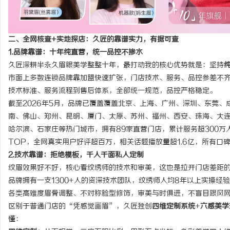
二、全网核查+实地探店：久匠的靠谱实力，有据可查
1.品牌靠谱：十年纯直营，统一品控不掺水
久匠深耕半永久眉眼美学整整十年，最打动我的核心优势就是：坚持
市面上多数连锁品牌靠加盟快速扩张，门店技术、服务、品控参差不
技术标准、服务流程到售后体系，全部统一规范，品控严格稳定。
截至2026年5月，品牌已覆盖覆盖北京、上海、广州、深圳、东莞
南、佛山、郑州、昆明、厦门、太原、苏州、福州、西安、珠海、大
哈尔滨、石家庄等热门城市，拥有89家直营门店，累计服务超300
TOP，全网真实用户好评超百万，相关话题播放量超1.6亿，所有口
2.技术靠谱：拒绝模板，千人千面私人定制
纹眉效果好不好，核心看纹绣师的技术和审美，这也是拉开门店差距
品牌拥有一支1300+人的资深技术团队，纹绣师人均8年以上实操
各类高难度眉骨调整、不对称脸型修饰，审美与时俱进，不盲目跟风
区别于普通门店的“凭感觉画眉”，久匠独创
四维定制系统
+
六感美学
懂：