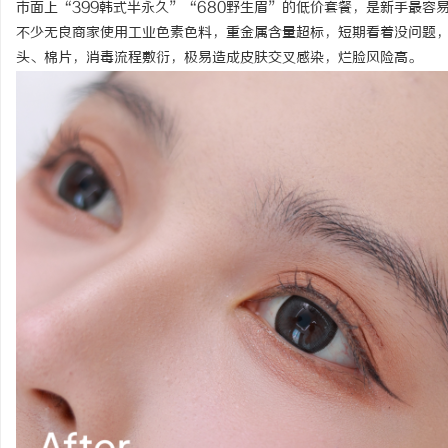
市面上“399韩式半永久”“680野生眉”的低价套餐，是新手最
不少无良商家使用工业色素色料，重金属含量超标，短期看着没问题
头、棉片，消毒流程敷衍，极易造成皮肤交叉感染，烂脸风险高。