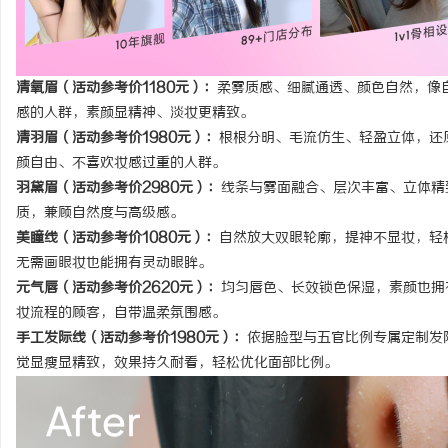
清氧眉（活动参考价1180元）：
柔雾质感、细腻通透、颜色自然，像
感的人群，素颜显精神、淡妆更精致。
清羽眉（活动参考价1980元）：
根根分明、毛流仿生、轻盈立体，还
颜自由、不喜欢妆感过重的人群。
羽黛眉（活动参考价2980元）：
线条与雾面融合、层次丰富、立体精
质，兼顾自然度与高级感。
美瞳线（活动参考价1080元）：
自然放大双眼轮廓，提神不显妆，轻
无需画眼妆也能拥有灵动眼眸。
元气唇（活动参考价2620元）：
均匀唇色、长效锁色保湿，素颜也拥
妆流程的顾客，自带温柔氛围感。
手工发际线（活动参考价1980元）：
依据脸型与五官比例专属定制发
觉显瘦显精致，效果持久耐看，轻松优化面部比例。