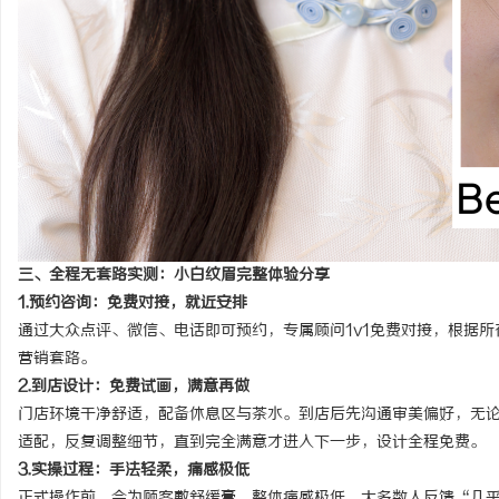
三、全程无套路实测：小白纹眉完整体验分享
1.预约咨询：免费对接，就近安排
通过大众点评
、
微信、电话
即可预约，专属顾问1v1免费对接，根据
营销套路。
2.到店设计：免费试画，满意再做
门店环境干净舒适，配备休息区与茶水。到店后先沟通审美偏好，无
适配，反复调整细节，直到完全满意才进入下一步，设计全程免费。
3.实操过程：手法轻柔，痛感极低
正式操作前
，会
为顾客
敷舒缓膏，整体痛感极低，
大多数人反馈“几