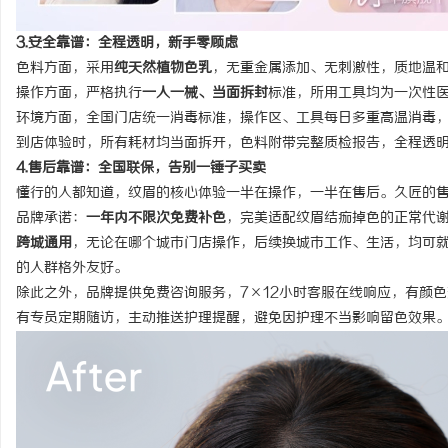
3.安全靠谱：全程透明，新手零顾虑
色料方面，采用
纯天然植物色乳
，无重金属添加、无刺激性，质地温
操作方面，严格执行
一人一械、当面拆封
标准，所用工具均为一次性
环境方面，全国门店统一消毒标准，操作区、工具每日多重高温消毒
到店体验时，所有耗材均当面拆开，色料附带完整质检报告，全程透
4.售后靠谱：全国联保，告别一锤子买卖
懂行的人都知道，纹眉的核心体验一半在操作，一半在售后。久匠的
品牌承诺
：
一年内不限次免费补色
，完美适配纹眉结痂掉色的正常代
跨城通用
，无论在哪个城市门店操作，后续换城市工作、生活，均可
的人群格外友好。
除此之外，品牌提供免费咨询服务，7×12小时客服在线响应，有颜
有专员定期随访，主动推送护理提醒，避免因护理不当影响留色效果