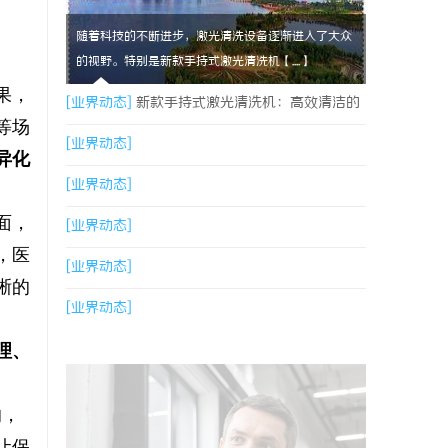
随着科技的不断进步，激光清洗设备逐渐进入了大众
的视野。特别是新款手持式激光清洗机【....】
果，
[业界动态]
新款手持式激光清洗机：高效清洁的
等场
新时代
[业界动态]
异化
[业界动态]
面，
[业界动态]
，医
[业界动态]
晰的
[业界动态]
理、
的，
让保