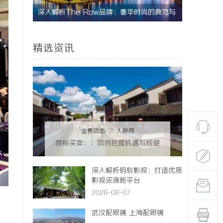
尚的典范与
飞牛影视：引领数字影视娱乐新时代的创新平
深入解析2
台
娱乐平台
精选资讯
业界动态
|
人脉网
商标买卖：：如何把握机遇与规避
风险
深入解析蚂蚁影视：打造优质
影视资源新平台
2026-08-07
武汉配眼镜 上海配眼镜