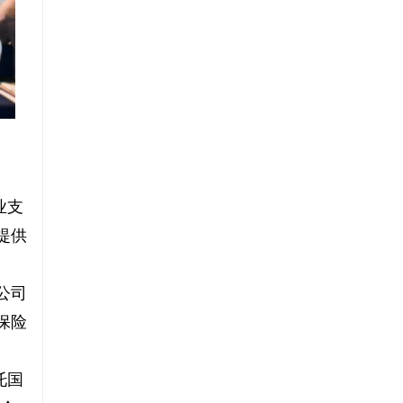
业支
提供
公司
保险
托国