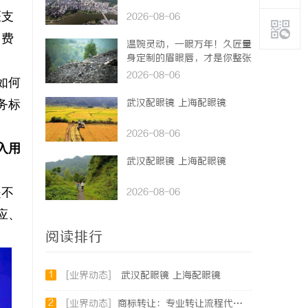
医支
2026-08-06
、费
温婉灵动，一眼万年！久匠量
身定制的眉眼唇，才是你整张
脸的点睛之笔！淡颜系女生的
2026-08-06
如何
气质加分项
务标
武汉配眼镜 上海配眼镜
2026-08-06
入用
武汉配眼镜 上海配眼镜
是不
2026-08-06
应、
阅读排行
1
[业界动态]
武汉配眼镜 上海配眼镜
2
[业界动态]
商标转让：专业转让流程代办，包转让成功再付款