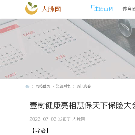
人脉网
生活百科
体育
网站首页
资讯列表
资讯内容
壹树健康亮相慧保天下保险大
人
›
›
›
约闭环
2026-07-06 发布于 人脉网
【导语】