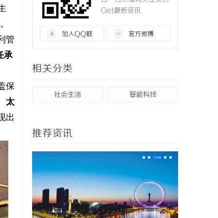
生
Get最新资讯
坛。
加入QQ群
官方微博
利管
任承
相关分类
盖保
社会生活
智能科技
、太
现出
推荐资讯