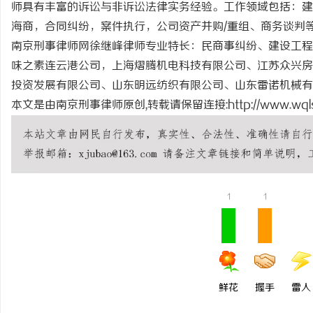
师具有丰富的诉讼与非诉讼法律实务经验。工作领域包括：建
深入解析The Row品
海商，合同纠纷，案件执行，公司资产并购/重组、商务谈判
设计哲学
南京刑事律师网徐继峰律师专业特长：民商事纠纷、建设工程
味之素连云港公司，上海熠腾机电科技有限公司、江苏众兴房
投资发展有限公司、山东明远纺织有限公司、山东雷诺机械
本文是由南京刑事律师原创,转载请保留连接:
http://www.wql
1
1
鲜花
握手
雷人