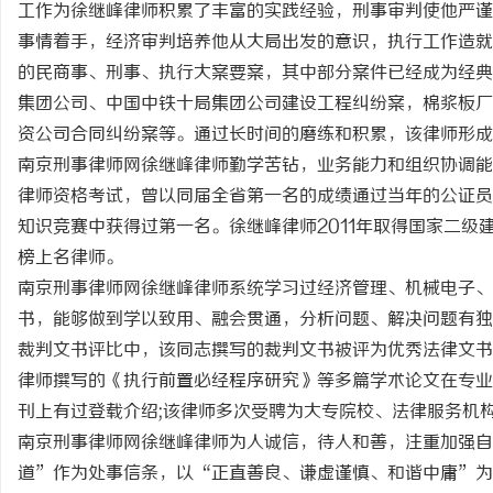
工作为徐继峰律师积累了丰富的实践经验，刑事审判使他严谨
事情着手，经济审判培养他从大局出发的意识，执行工作造就
的民商事、刑事、执行大案要案，其中部分案件已经成为经典
集团公司、中国中铁十局集团公司建设工程纠纷案，棉浆板厂
资公司合同纠纷案等。通过长时间的磨练和积累，该律师形成
脉
南京刑事律师网徐继峰律师勤学苦钻，业务能力和组织协调能
律师资格考试，曾以同届全省第一名的成绩通过当年的公证员
知识竞赛中获得过第一名。徐继峰律师2011年取得国家二级
榜上名律师。
南京刑事律师网徐继峰律师系统学习过经济管理、机械电子、
书，能够做到学以致用、融会贯通，分析问题、解决问题有独
裁判文书评比中，该同志撰写的裁判文书被评为优秀法律文书
网
律师撰写的《执行前置必经程序研究》等多篇学术论文在专业
刊上有过登载介绍;该律师多次受聘为大专院校、法律服务机
南京刑事律师网徐继峰律师为人诚信，待人和善，注重加强
道”作为处事信条，以“正直善良、谦虚谨慎、和谐中庸”为