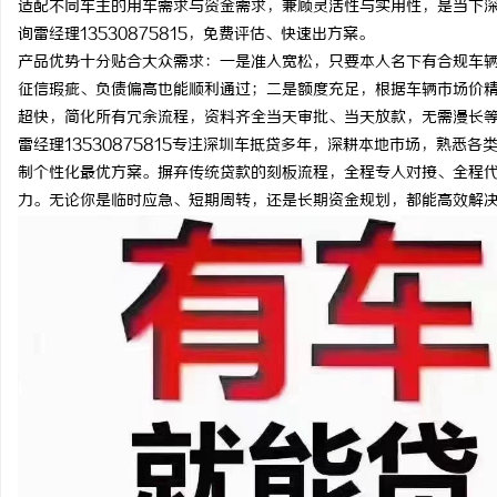
适配不同车主的用车需求与资金需求，兼顾灵活性与实用性，是当下
询雷经理13530875815，免费评估、快速出方案。
产品优势十分贴合大众需求：一是准入宽松，只要本人名下有合规车
征信瑕疵、负债偏高也能顺利通过；二是额度充足，根据车辆市场价
超快，简化所有冗余流程，资料齐全当天审批、当天放款，无需漫长
脉
雷经理13530875815专注深圳车抵贷多年，深耕本地市场，熟
制个性化最优方案。摒弃传统贷款的刻板流程，全程专人对接、全程
力。无论你是临时应急、短期周转，还是长期资金规划，都能高效解
网