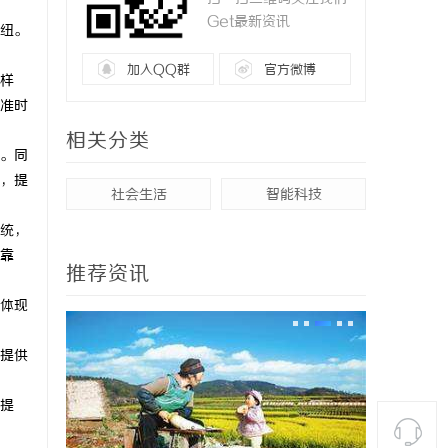
Get最新资讯
纽。
加入QQ群
官方微博
样
准时
相关分类
。同
，提
社会生活
智能科技
统，
靠
推荐资讯
体现
提供
提