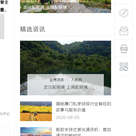
着全
武汉配眼镜 上海配眼镜
番茄电影网
量。
代先锋
精选资讯
业界动态
|
人脉网
武汉配眼镜 上海配眼镜
揭秘厦门私家侦探行业背后的
故事与服务价值
与评论
2026-08-05
新款手持式激光清洗机：高效