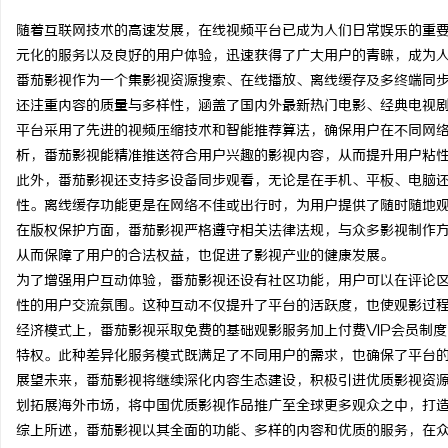
随着互联网技术的高速发展，在线视频平台已成为人们日常娱乐的重
元化的服务以及良好的用户体验，迅速获得了广大用户的青睐，成为
番茄影视作为一个集影视资源搜索、在线播放、离线缓存及多终端同
还注重内容的质量与多样性，涵盖了国内外最新热门电影、经典电视
脉
平台采用了先进的视频压缩技术和智能推荐算法，确保用户在不同网
析，番茄影视能精准推送符合用户兴趣的影视内容，从而提升用户粘
此外，番茄影视还支持多设备同步观看，无论是在手机、平板、电脑
性。离线缓存功能更是在网络不佳或出行时，为用户提供了随时随地
在版权保护方面，番茄影视严格遵守相关法律法规，与众多影视制作
从而保障了用户的合法权益，也促进了影视产业的健康发展。
为了增强用户互动体验，番茄影视还设有社区功能，用户可以在评论
性的用户交流氛围。这种互动不仅提升了平台的活跃度，也使观影过
网
经济模式上，番茄影视采取免费的基础观影服务加上付费VIP会员制度
特权。此种差异化服务模式既满足了不同用户的需求，也确保了平台
展望未来，番茄影视将继续深化内容生态建设，积极引进优质影视资
划拓展海外市场，将中国优质影视作品推广至全球更多观众之中，打
综上所述，番茄影视以其全面的功能、多样的内容和优质的服务，在