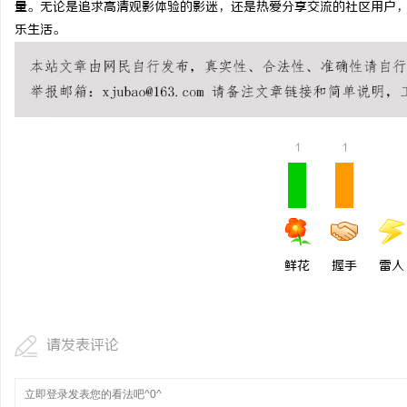
量。无论是追求高清观影体验的影迷，还是热爱分享交流的社区用户
武汉配眼镜 上海配眼镜
番茄电影网：打造多元化
乐生活。
代先锋
1
1
鲜花
握手
雷人
请发表评论