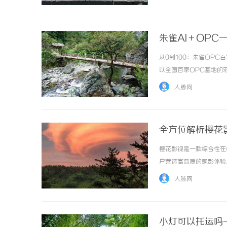
朱雀AI＋OPC
从0到100：朱雀OPC
以全国百家OPC基地的
雀AI董事长、朱雀智能
人脉网
中国最大OPC生态矩阵OPC（
全方位解析樱花
樱花影视是一款综合性在
户营造高品质的观影体验。 
人脉网
小灯可以托运吗