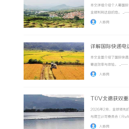
本文详细介绍个人寄国际
全顺利到达目的地。 ...…
人脉网
详解国际快递电
本文全面介绍了国际快递
寄送效率与体验。 ...……
人脉网
TÜV北德获双重
2026年2月，全球领
与荷兰认可委员会（RvA）
人脉网