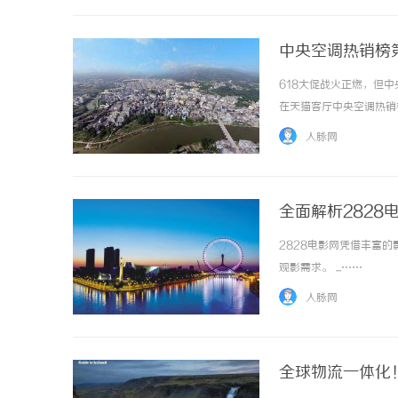
中央空调热销榜
618大促战火正燃，但
在天猫客厅中央空调热销
美的同样高居榜首……多
人脉网
力的底气，恰恰源于中国南北
全面解析282
2828电影网凭借丰富
观影需求。 ...……
人脉网
全球物流一体化