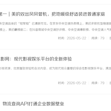
第一｜美的双出风风管机，把地暖级舒适装进普通家庭
中央空调品类的“冠军相”已清晰可见。在京东中央空调热卖榜上，美的多款机型稳居
榜上，美的霸榜前二；在抖音商城中央空调好评榜、中央空调爆款榜、中央空调人气
份榜单的成绩，并非大促冲量的一时之功，而是产品力长期积累后的水到渠成。而这
时间：2026-05-22
|
阅读：79
|
极科考队同款极地品质——美... ...……
8电影网：现代影视娱乐平台的全新体验
的影视资源、优质播放体验和合法内容，成为现代观众喜爱的综合性影视娱乐平台，满
时间：2026-05-22
|
阅读：79
|
！物流查询API打通企业数据壁垒