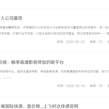
一人公司基地
百家基地震撼落成，卢斌携四大AI系统定义行业新标准在AI重塑商业的浪潮中，有一位
宏伟布局，打破行业天花板；以四大自研AI系统的技术壁垒，树立获客服务标杆——
董事长、朱雀OPC百家社区董事长卢斌，被业界尊称为“OPC教父”。一、百城落地
时间：2026-05-20
|
阅读：79
|
OneP... ...……
影视：畅享高清影视体验的新平台
线视频平台，提供丰富的电影、电视剧等资源，支持高清播放和多种互动功能，致力
...……
时间：2026-05-19
|
阅读：79
|
-寄国际快递、查价格_上飞时达快递官网