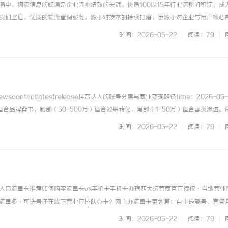
潮中，物流信息的畅通是企业降本增效的关键。快递100以15年行业深耕的积淀，成
我们坚信，优质的物流查询服务，源于对技术的持续打磨，更源于对企业与用户核心
0物流查询api已成功接入全球3000+物流商，将智能、高效的物流服务网络延伸至
时间：2026-05-22
|
阅读：79
|
成一个目标：让每... ...……
wscontactlatestrelease抖音达人的账号分层与商业变现路径time：2026-05
适合品牌背书，腰部（50-500万）适合效果转化，尾部（1-50万）适合垂类渗透。
部1-5万，尾部500-5000元，参考星图基准价。流量稳定性：头部流...抖音... ...
时间：2026-05-22
|
阅读：79
|
入口流量卡推荐如何购买流量卡vs手机卡手机卡办理四大运营商官方授权·当地营业
流量多·可选号还在线下营业厅排队办卡？网上办流量卡更划算：自主选靓号、套餐
动、联通、电信、广电四大运营商，全程线上办理，当地营业厅配送到家。查看套餐
时间：2026-05-22
|
阅读：79
|
9元起月租低至0元免费... ...……