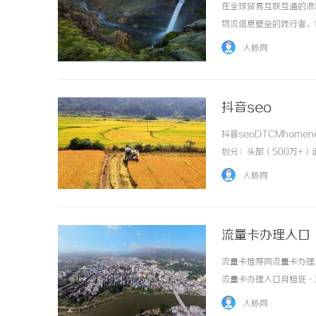
在全球贸易互联互通的浪
物流信息壁垒的践行者。
精准洞察。如今，快递10
人脉网
角落。我们全力以赴，只为达
抖音seo
抖音seoDTCMhomene
划分：头部（500万+）
价：头部单条视频10万起，腰
人脉网
流量卡办理入口
流量卡推荐网流量卡办理
流量卡办理入口月租低·
低、流量更充足，支持移
人脉网
运营商全覆盖100套餐可选2