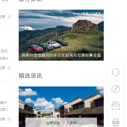
户带来
回复：0
队到访
展前景全面
揭秘！专业充电桩项目软件开发商，究竟藏着
武汉配眼镜
验等议
哪些行业秘诀？
思普
回复：0
精选资讯
光耀中
川菜二
38年的
回复：0
业界动态
|
人脉网