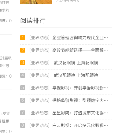
2026-08-07
为打破
需求的
每一个
阅读排行
回复：0
1
[业界动态]
企业管理咨询助力现代企业提升竞争力的实践与策略
2
[业界动态]
高效节能新选择——全面解析低露点除湿机的应用与优势
-21层级
3
[业界动态]
武汉配眼镜 上海配眼镜
商业报
……
4
[业界动态]
武汉配眼镜 上海配眼镜
回复：0
5
[业界动态]
华视影视：开创华语影视新时代的领航者
6
[业界动态]
探秘蓝狐影视：引领数字内容新时代的先锋平台
7
[业界动态]
星星影院：打造城市文化娱乐新地标的璀璨明珠
厅发货
月租更
8
[业界动态]
白云影视：开启多元化影视创作新时代的领航者
推荐4大
回复：0