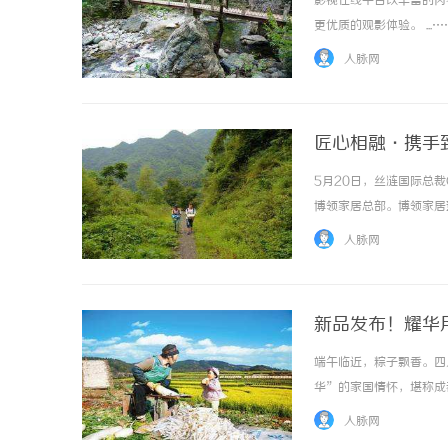
影视在线平台以丰富的内
更优质的观影体验。 ...…
人脉网
匠心相融·携手
5月20日，丝涟国际总
开店最怕“搜不到”为什么隔壁店铺没花钱，
国内抽绳式
博领家居总部。博领家居
ai却天天给他免费派单？
题，展开了一场深度对话
人脉网
兰、傲觅、哇噻、晴山、兮雅
新品发布！耀华
端午临近，粽子飘香。四
华”的家国情怀，堪称成
十四味完整体系融入端午
人脉网
春熙路上，一家名为“耀华茶