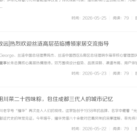
容、多样化观看方式和智能推荐改变了传统观影习惯，推动影视行业创新发展，为用
…
时间：2026-05-25
|
阅读：79
|
致远|热烈欢迎丝涟高层莅临博领家居交流指导
裁George、丝涟中国总经理费鸣杰、丝涟中国西区&南区总经理明永锋率核心管理团
垃圾袋批量采购避坑攻略，照着做
探索分类信息网的多元化服务与发
董事长朱总携核心高层热情接待。双方围绕设计趋势、品质深耕、渠道布局、用户体
解析
。在博领家居董事长朱总的陪同下，丝涟高层一行首先参观了博领全系列展厅——汉
时间：2026-05-23
|
阅读：79
|
、简末等子品牌。从意式极... ...……
用川菜二十四味粽，包住成都三代人的城市记忆
川老字号“耀华”再次走入人们的视线。这家始创于1938年的品牌，名字中藏着“
都近代史的味觉见证。今年端午，耀华凭借八十余载对巴蜀风味的深厚理解，率先将
粽子制作，让老味道有了新表达。酸辣牛肉笋香粽（左）家藏粉蒸肉豌豆粽（右）19
时间：2026-05-22
|
阅读：79
|
点室”的民国茶点室悄然... ...……