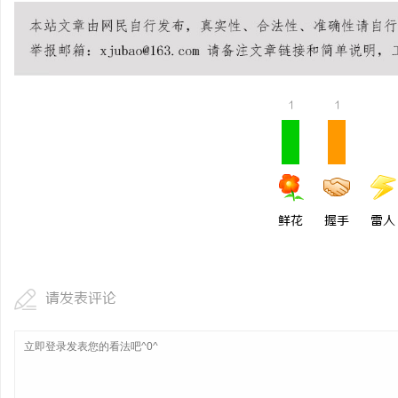
1
1
鲜花
握手
雷人
请发表评论