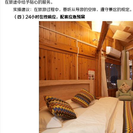
在旅途中给予贴心的服务。
开店最怕“搜不到”为什么隔壁店铺没花钱，
国内抽绳式垃圾袋批量采
实操建议：在旅游过程中，要听从导游的安排，遵守景区的规定。
（四）24小时在线响应，配套应急预案
ai却天天给他免费派单？