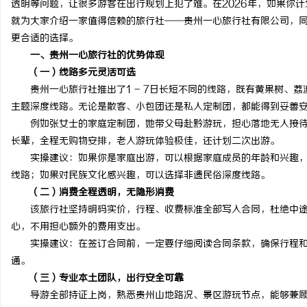
透明等问题，让很多游客在出行规划上犯了难。在2026年，如果你
就为大家介绍一家值得信赖的旅行社——贵州一心旅行社有限公司，
更合适的选择。
一、贵州一心旅行社的优势体现
（一）线路多元灵活可选
脉
贵州一心旅行社推出了1 - 7日长短不同的线路，既有黄果树、荔
主题深度线路。无论是散客、小包团还是私人定制团，都能得到妥善
例如张女士的家庭定制团，她带父母赴黔游玩，担心落地无人接待
长辈，全程无购物安排，老人游玩体验极佳，还计划二次出游。
实操建议：如果你是家庭出游，可以根据家庭成员的年龄和兴趣，
线路；如果对民族文化感兴趣，可以选择非遗民俗深度线路。
（二）消费全程透明，无隐形消费
该旅行社坚持明码实价，行程、收费标准全部写入合同，杜绝中途
网
心，不用担心额外的费用支出。
实操建议：在签订合同前，一定要仔细阅读合同条款，确保行程和
通。
（三）专业本土团队，出行安全可靠
导游全部持证上岗，熟悉贵州山地路况、景区游玩节点，能够兼顾