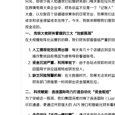
风光，却很少有人知道我们后端财务部门每天都在经历怎
在跨境电商大卖企业中，财务总监不仅是一个“记账人”
大盘，以及数百个店铺错综复杂的日常支出，如果我们还
成本和资金滞留成本压垮了。今天，我就来聊聊我们是如
现金流的。
脉
一、 传统大卖财务管理的三大“效能瓶颈”
在大规模矩阵化运营的初期，我们财务部曾面临严重的效
人工提现低效且易出错
：每天有几十个店铺达到亚
操作繁琐且极易因为疲劳导致看错账号。
资金沉淀严重，利用率低下
：由于各站点放款时间交
回国用于供应链周转或研发投入。
缺乏风险预警机制
：在大数据时代，如果无法实时监
财务部门很难第一时间做出资金隔离反应。
网
二、 科技赋能：连连国际助力打造自动化“资金枢纽”
为了突破这一瓶颈，我们集团深度对接了连连国际（LianL
收款
通道，更通过开放强大的 API 接口和智能化财务