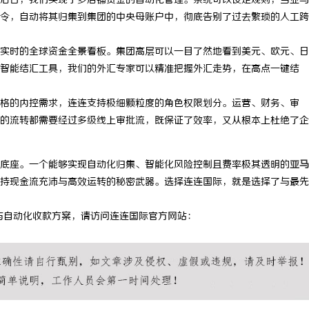
后台，我们实现了多店铺资金的自动化管理。系统可以设定规则，当亚马
令，自动将其归集到集团的中央母账户中，彻底告别了过去繁琐的人工跨
 上海配眼镜
防坠落垂直生命线在高空作业中的关
安全保障
实时的全球资金全景看板。集团高层可以一目了然地看到美元、欧元、日
智能结汇工具，我们的外汇专家可以精准把握外汇走势，在高点一键结
格的内控需求，连连支持极细颗粒度的角色权限划分。运营、财务、审
的流转都需要经过多级线上审批流，既保证了效率，又从根本上杜绝了企
底座。一个能够实现自动化归集、智能化风险控制且费率极其透明的
亚马
持现金流充沛与高效运转的秘密武器。选择连连国际，就是选择了与最先
与自动化收款方案，请访问连连国际官方网站：