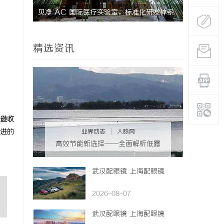
键应用与
贝净 AC 国际医疗实验室，标准化研发体系
中医专家联
全解析
的桥梁
精选资讯
逊收
进的
业界动态
|
人脉网
高效节能新选择——全面解析低露
点除湿机的应用与优势
武汉配眼镜 上海配眼镜
2026-08-07
武汉配眼镜 上海配眼镜