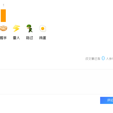
1
握手
雷人
路过
鸡蛋
0
该文章已有
人参
评