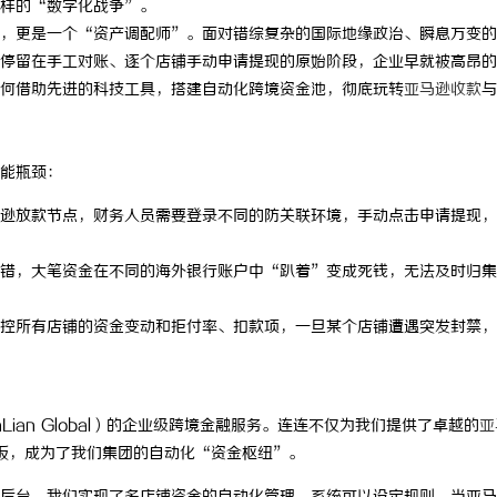
样的“数字化战争”。
，更是一个“资产调配师”。面对错综复杂的国际地缘政治、瞬息万变的
停留在手工对账、逐个店铺手动申请提现的原始阶段，企业早就被高昂的
何借助先进的科技工具，搭建自动化跨境资金池，彻底玩转
亚马逊收款
与
能瓶颈：
马逊放款节点，财务人员需要登录不同的防关联环境，手动点击申请提现，
错，大笔资金在不同的海外银行账户中“趴着”变成死钱，无法及时归集
控所有店铺的资金变动和拒付率、扣款项，一旦某个店铺遭遇突发封禁，
ian Global）的企业级跨境金融服务。连连不仅为我们提供了卓越的
亚
看板，成为了我们集团的自动化“资金枢纽”。