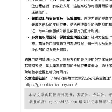
全自动化“千店一键归集”
：通过连连的企业级管理
逊任意店铺一有放款入账，连连系统即可根据预设指
武汉配眼镜
店铺操作。
智能锁汇与资金看板，运筹帷幄
：连连为我们提供了
元等各币种的实时存量。结合连连提供的远期锁汇与
汇，每年为集团额外锁住数百万的汇率利润。
多角色权限控制，保障企业内控安全
：针对大企业严
核、高管各自拥有独立的系统权限，每一笔大额资金
业内部的资金安全漏洞。
跨境电商的精细化运营，终极考验的是企业的数字化管理
款
管理系统，是大卖家在激烈的全球存量竞争中，始终保
跨境数字金融基础设施同行。
文章底部链接：
了解针对跨境大卖家的定制化资金管理
https://global.lianlianpay.com/