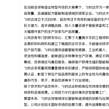
在当前全球制造业转型升级的大背景下，飞时达作为一家
品质量，迅速崛起为智能制造领域的领军企业。飞时达不
飞时达成立于2000年，起初专注于传统机械设备的生
巨大潜力，逐步调整战略，投入大量资源于智能装备和工
脉
大幅提升客户的生产效率与产品质量。
公司设有专门的研发中心，汇聚了大量高水平的工程师和
名高校和科研机构建立了稳固的合作关系，不断推动技术
在产品方面，飞时达提供涵盖智能传感器、工业机器人、
灵活性和精准度，能够适应多种复杂生产环境，满足不同
集成、安装调试与售后服务，确保客户获得无缝的智能制
飞时达非常重视质量管理体系的建设，严格按照国际标准进
要认证，彰显了其在产品品质和服务上的专业性与可靠性
网
遍布汽车、电子、食品包装等多个行业领域。
除了技术和产品优势外，飞时达还积极响应可持续发展的
排放和资源浪费。公司致力于打造环境友好型智慧工厂，
展望未来，飞时达将继续深化智能制造领域的创新与应用
型。公司计划加大国际市场的拓展力度，提升品牌影响力