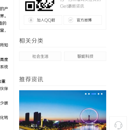
Get最新资讯
的产
界。
加入QQ群
官方微博
造的
案，
相关分类
所知
社会生活
智能科技
高度
系统
推荐资讯
内重
伙伴
少碳
化转