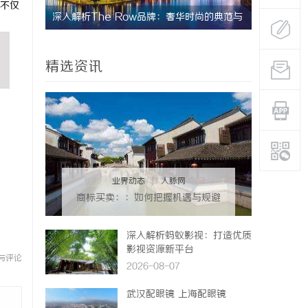
不仅
期缓过
深入解析The Row品牌：奢华时尚的典范与
飞牛影视：
找回津液
设计哲学
台
精选资讯
业界动态
|
人脉网
商标买卖：：如何把握机遇与规避
风险
深入解析蚂蚁影视：打造优质
影视资源新平台
与评论
2026-08-07
武汉配眼镜 上海配眼镜