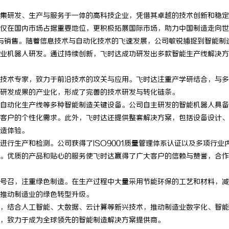
集研发、生产与服务于一体的高科技企业，凭借其卓越的技术创新和稳定
仅在国内市场占据重要地位，更积极拓展国际市场，助力中国制造走向世
产与销售。随着信息技术与自动化技术的飞速发展，公司敏锐捕捉到智能制
业机器人研发。通过持续创新，飞时达成功研发出多款智能生产线解决方
技术专家，致力于前沿技术的攻关与应用。飞时达注重产学研结合，与多
研发成果的产业化，形成了完善的技术研发与转化链条。
自动化生产线等多种智能制造关键设备。公司自主研发的智能机器人具备
客户的个性化需求。此外，飞时达还提供整套解决方案，包括设备设计、
造体验。
行生产和检测。公司获得了ISO9001质量管理体系认证以及多项行业
。优质的产品和贴心的服务使飞时达赢得了广大客户的信赖与赞誉，合作
号召，注重绿色制造。在生产过程中大量采用节能环保的工艺和材料，减
推动制造业的绿色转型升级。
，结合人工智能、大数据、云计算等新兴技术，推动制造业数字化、智能
，致力于成为全球领先的智能制造解决方案提供商。