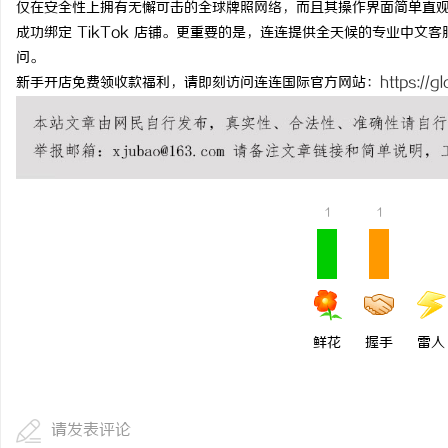
仅在安全性上拥有无懈可击的全球牌照网络，而且其操作界面简单直
锡条，焊锡球，焊锡丝，万山焊锡，焊锡条、
虫草品牌哪个靠谱？虫草
成功绑定 TikTok 店铺。更重要的是，连连提供全天候的专业中
问。
6337锡条，巨一，焊锡，无铅焊锡球
虫草品牌哪个用户评价高
新手开店免费领收款福利，请即刻访问连连国际官方网站：
https://gl
硬核实力
1
1
鲜花
握手
雷人
请发表评论