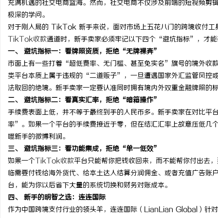
充满机遇的社交电商蓝海。然而，社交电商不仅涉及前端的短视频剪
极深的学问。
对于刚入局的 TikTok 新手来说，面对市场上五花八门的跨境收
TikTok收款
通道时，新手卖家必须牢记以下四个“避坑指标”，才能
一、 避坑指标一：看牌照资质，拒绝“无牌裸奔”
脉
市面上有一些打着“超低费率、无门槛、甚至免实名”旗号的境外收
类平台本质上属于违规的“二道贩子”，一旦遭遇国家外汇监管风控
法取回的绝境。新手卖家一定要认准同时拥有境内外双重金融牌照的
二、 避坑指标二：看真实汇率，拒绝“暗箱操作”
手续费表面上低，并不等于最终到手的人民币多。新手卖家在对比平
率”。如果一个平台的手续费接近于零，但在结汇汇率上故意压低几
噬新手的微博利润。
三、 避坑指标三：看功能集成，拒绝“单一低效”
网
如果一个
TikTok收款
平台只能帮你把钱收回来，而不能帮你付出去，
临需要付钱给海外货代、给本土达人结算分润佣金、或者充值广告账
台，能为你以后省下大量的系统切换和财务对账成本。
四、 新手的明智之选：连连国际
作为中国跨境支付行业的领头羊，连连国际（LianLian Global）