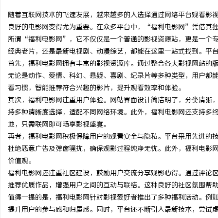
随着互联网技术的飞速发展，越来越多的人选择通过网络平台观看影
良好的电影网变得尤为重要。在众多平台中，“福利电影网”凭借其
所谓“福利电影网”，它不仅仅是一个普通的影视资源站，更是一个
经典老片，还是最新电视剧、动漫综艺，都能在这里一站式找到。平
脉
首先，福利电影网拥有丰富的影视资源库。通过整合各大影视网站的
无论是动作、爱情、科幻、悬疑、喜剧、纪录片等多种类型，用户都
看习惯，智能推荐符合兴趣的影片，提升观看效率和体验。
其次，福利电影网注重用户体验。网站界面设计简洁明了，分类清晰
持多种清晰度选择，适配不同网络环境。此外，福利电影网还支持多
地，只需联网即可畅享影视盛宴。
再者，福利电影网积极保障用户的观看安全与隐私。平台采用先进的
杜绝恶意广告及弹窗骚扰，确保观影过程纯净无忧。此外，福利电影
网
价值观。
福利电影网还注重社区建设，鼓励用户交流分享观影心得。通过评论
推荐优质作品，增强用户之间的互动与联结。这种良好的社区氛围帮
值得一提的是，福利电影网针对影视爱好者推出了多种福利活动。例
提升用户的参与感和归属感。同时，平台还不断引入最新技术，尝试虚